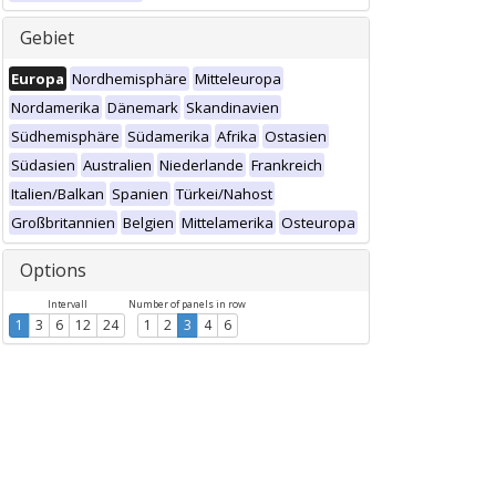
Gebiet
Europa
Nordhemisphäre
Mitteleuropa
Nordamerika
Dänemark
Skandinavien
Südhemisphäre
Südamerika
Afrika
Ostasien
Südasien
Australien
Niederlande
Frankreich
Italien/Balkan
Spanien
Türkei/Nahost
Großbritannien
Belgien
Mittelamerika
Osteuropa
Options
Intervall
Number of panels in row
1
3
6
12
24
1
2
3
4
6