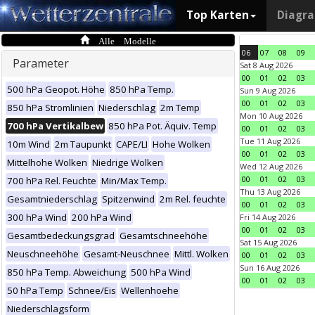
Top Karten
Diagr
Alle Modelle
06
07
08
09
Parameter
Sat 8 Aug 2026
00
01
02
03
500 hPa Geopot. Höhe
850 hPa Temp.
Sun 9 Aug 2026
00
01
02
03
850 hPa Stromlinien
Niederschlag
2m Temp
Mon 10 Aug 2026
700 hPa Vertikalbew
850 hPa Pot. Äquiv. Temp
00
01
02
03
Tue 11 Aug 2026
10m Wind
2m Taupunkt
CAPE/LI
Hohe Wolken
00
01
02
03
Mittelhohe Wolken
Niedrige Wolken
Wed 12 Aug 2026
00
01
02
03
700 hPa Rel. Feuchte
Min/Max Temp.
Thu 13 Aug 2026
Gesamtniederschlag
Spitzenwind
2m Rel. feuchte
00
01
02
03
300 hPa Wind
200 hPa Wind
Fri 14 Aug 2026
00
01
02
03
Gesamtbedeckungsgrad
Gesamtschneehöhe
Sat 15 Aug 2026
Neuschneehöhe
Gesamt-Neuschnee
Mittl. Wolken
00
01
02
03
Sun 16 Aug 2026
850 hPa Temp. Abweichung
500 hPa Wind
00
01
02
03
50 hPa Temp
Schnee/Eis
Wellenhoehe
Niederschlagsform