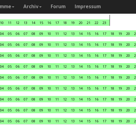
amme
Archiv
Forum
Impressum
10
11
12
13
14
15
16
17
18
19
20
21
22
23
04
05
06
07
08
09
10
11
12
13
14
15
16
17
18
19
20
2
04
05
06
07
08
09
10
11
12
13
14
15
16
17
18
19
20
2
04
05
06
07
08
09
10
11
12
13
14
15
16
17
18
19
20
2
04
05
06
07
08
09
10
11
12
13
14
15
16
17
18
19
20
2
04
05
06
07
08
09
10
11
12
13
14
15
16
17
18
19
20
2
04
05
06
07
08
09
10
11
12
13
14
15
16
17
18
19
20
2
04
05
06
07
08
09
10
11
12
13
14
15
16
17
18
19
20
2
04
05
06
07
08
09
10
11
12
13
14
15
16
17
18
19
20
2
04
05
06
07
08
09
10
11
12
13
14
15
16
17
18
19
20
2