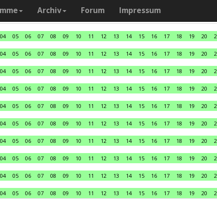
amme
Archiv
Forum
Impressum
04
05
06
07
08
09
10
11
12
13
14
15
16
17
18
19
20
2
04
05
06
07
08
09
10
11
12
13
14
15
16
17
18
19
20
2
04
05
06
07
08
09
10
11
12
13
14
15
16
17
18
19
20
2
04
05
06
07
08
09
10
11
12
13
14
15
16
17
18
19
20
2
04
05
06
07
08
09
10
11
12
13
14
15
16
17
18
19
20
2
04
05
06
07
08
09
10
11
12
13
14
15
16
17
18
19
20
2
04
05
06
07
08
09
10
11
12
13
14
15
16
17
18
19
20
2
04
05
06
07
08
09
10
11
12
13
14
15
16
17
18
19
20
2
04
05
06
07
08
09
10
11
12
13
14
15
16
17
18
19
20
2
04
05
06
07
08
09
10
11
12
13
14
15
16
17
18
19
20
2