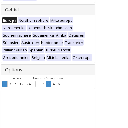
Gebiet
Europa
Nordhemisphäre
Mitteleuropa
Nordamerika
Dänemark
Skandinavien
Südhemisphäre
Südamerika
Afrika
Ostasien
Südasien
Australien
Niederlande
Frankreich
Italien/Balkan
Spanien
Türkei/Nahost
Großbritannien
Belgien
Mittelamerika
Osteuropa
Options
Intervall
Number of panels in row
1
3
6
12
24
1
2
3
4
6