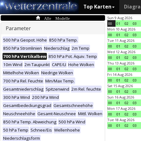
Top Karten
Diagr
Alle Modelle
Sun 9 Aug 2026
00
01
02
03
Parameter
Mon 10 Aug 2026
00
01
02
03
500 hPa Geopot. Höhe
850 hPa Temp.
Tue 11 Aug 2026
00
01
02
03
850 hPa Stromlinien
Niederschlag
2m Temp
Wed 12 Aug 2026
700 hPa Vertikalbew
850 hPa Pot. Äquiv. Temp
00
01
02
03
Thu 13 Aug 2026
10m Wind
2m Taupunkt
CAPE/LI
Hohe Wolken
00
01
02
03
Mittelhohe Wolken
Niedrige Wolken
Fri 14 Aug 2026
00
01
02
03
700 hPa Rel. Feuchte
Min/Max Temp.
Sat 15 Aug 2026
Gesamtniederschlag
Spitzenwind
2m Rel. feuchte
00
01
02
03
300 hPa Wind
200 hPa Wind
Sun 16 Aug 2026
00
01
02
03
Gesamtbedeckungsgrad
Gesamtschneehöhe
Mon 17 Aug 2026
Neuschneehöhe
Gesamt-Neuschnee
Mittl. Wolken
00
01
02
03
Tue 18 Aug 2026
850 hPa Temp. Abweichung
500 hPa Wind
00
01
02
03
50 hPa Temp
Schnee/Eis
Wellenhoehe
Niederschlagsform