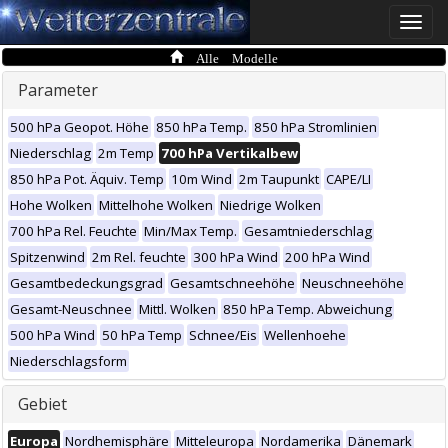
Toggle
naviga
Alle Modelle
Parameter
500 hPa Geopot. Höhe
850 hPa Temp.
850 hPa Stromlinien
Niederschlag
2m Temp
700 hPa Vertikalbew
850 hPa Pot. Äquiv. Temp
10m Wind
2m Taupunkt
CAPE/LI
Hohe Wolken
Mittelhohe Wolken
Niedrige Wolken
700 hPa Rel. Feuchte
Min/Max Temp.
Gesamtniederschlag
Spitzenwind
2m Rel. feuchte
300 hPa Wind
200 hPa Wind
Gesamtbedeckungsgrad
Gesamtschneehöhe
Neuschneehöhe
Gesamt-Neuschnee
Mittl. Wolken
850 hPa Temp. Abweichung
500 hPa Wind
50 hPa Temp
Schnee/Eis
Wellenhoehe
Niederschlagsform
Gebiet
Europa
Nordhemisphäre
Mitteleuropa
Nordamerika
Dänemark