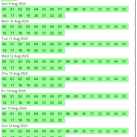
Sun 9 Aug 2026
00
01
02
03
04
05
06
07
08
09
10
11
12
13
14
15
16
17
18
19
20
21
22
23
Mon 10 Aug 2026
00
01
02
03
04
05
06
07
08
09
10
11
12
13
14
15
16
17
18
19
20
21
22
23
Tue 11 Aug 2026
00
01
02
03
04
05
06
07
08
09
10
11
12
13
14
15
16
17
18
19
20
21
22
23
Wed 12 Aug 2026
00
01
02
03
04
05
06
07
08
09
10
11
12
13
14
15
16
17
18
19
20
21
22
23
Thu 13 Aug 2026
00
01
02
03
04
05
06
07
08
09
10
11
12
13
14
15
16
17
18
19
20
21
22
23
Fri 14 Aug 2026
00
01
02
03
04
05
06
07
08
09
10
11
12
13
14
15
16
17
18
19
20
21
22
23
Sat 15 Aug 2026
00
01
02
03
04
05
06
07
08
09
10
11
12
13
14
15
16
17
18
19
20
21
22
23
Sun 16 Aug 2026
00
01
02
03
04
05
06
07
08
09
10
11
12
13
14
15