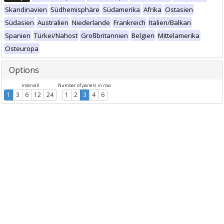
Skandinavien
Südhemisphäre
Südamerika
Afrika
Ostasien
Südasien
Australien
Niederlande
Frankreich
Italien/Balkan
Spanien
Türkei/Nahost
Großbritannien
Belgien
Mittelamerika
Osteuropa
Options
Intervall
Number of panels in row
1
3
6
12
24
1
2
3
4
6