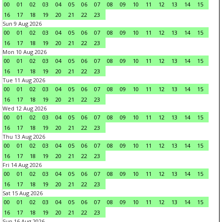
00
01
02
03
04
05
06
07
08
09
10
11
12
13
14
15
16
17
18
19
20
21
22
23
Sun 9 Aug 2026
00
01
02
03
04
05
06
07
08
09
10
11
12
13
14
15
16
17
18
19
20
21
22
23
Mon 10 Aug 2026
00
01
02
03
04
05
06
07
08
09
10
11
12
13
14
15
16
17
18
19
20
21
22
23
Tue 11 Aug 2026
00
01
02
03
04
05
06
07
08
09
10
11
12
13
14
15
16
17
18
19
20
21
22
23
Wed 12 Aug 2026
00
01
02
03
04
05
06
07
08
09
10
11
12
13
14
15
16
17
18
19
20
21
22
23
Thu 13 Aug 2026
00
01
02
03
04
05
06
07
08
09
10
11
12
13
14
15
16
17
18
19
20
21
22
23
Fri 14 Aug 2026
00
01
02
03
04
05
06
07
08
09
10
11
12
13
14
15
16
17
18
19
20
21
22
23
Sat 15 Aug 2026
00
01
02
03
04
05
06
07
08
09
10
11
12
13
14
15
16
17
18
19
20
21
22
23
Sun 16 Aug 2026