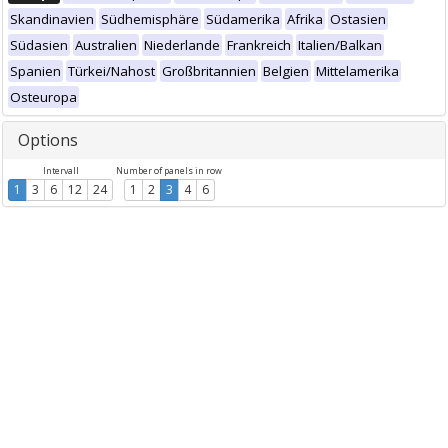
Skandinavien
Südhemisphäre
Südamerika
Afrika
Ostasien
Südasien
Australien
Niederlande
Frankreich
Italien/Balkan
Spanien
Türkei/Nahost
Großbritannien
Belgien
Mittelamerika
Osteuropa
Options
Intervall
Number of panels in row
1
3
6
12
24
1
2
3
4
6