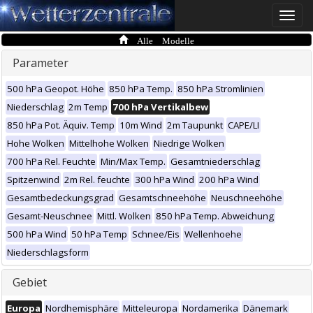
Toggle
naviga
Alle Modelle
Parameter
500 hPa Geopot. Höhe
850 hPa Temp.
850 hPa Stromlinien
Niederschlag
2m Temp
700 hPa Vertikalbew
850 hPa Pot. Äquiv. Temp
10m Wind
2m Taupunkt
CAPE/LI
Hohe Wolken
Mittelhohe Wolken
Niedrige Wolken
700 hPa Rel. Feuchte
Min/Max Temp.
Gesamtniederschlag
Spitzenwind
2m Rel. feuchte
300 hPa Wind
200 hPa Wind
Gesamtbedeckungsgrad
Gesamtschneehöhe
Neuschneehöhe
Gesamt-Neuschnee
Mittl. Wolken
850 hPa Temp. Abweichung
500 hPa Wind
50 hPa Temp
Schnee/Eis
Wellenhoehe
Niederschlagsform
Gebiet
Europa
Nordhemisphäre
Mitteleuropa
Nordamerika
Dänemark