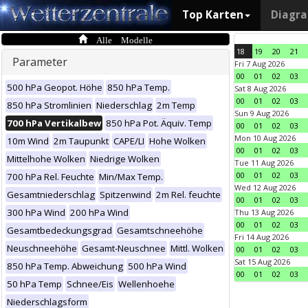
Top Karten
Diagr
Alle Modelle
18
19
20
21
Parameter
Fri 7 Aug 2026
00
01
02
03
500 hPa Geopot. Höhe
850 hPa Temp.
Sat 8 Aug 2026
00
01
02
03
850 hPa Stromlinien
Niederschlag
2m Temp
Sun 9 Aug 2026
700 hPa Vertikalbew
850 hPa Pot. Äquiv. Temp
00
01
02
03
Mon 10 Aug 2026
10m Wind
2m Taupunkt
CAPE/LI
Hohe Wolken
00
01
02
03
Mittelhohe Wolken
Niedrige Wolken
Tue 11 Aug 2026
00
01
02
03
700 hPa Rel. Feuchte
Min/Max Temp.
Wed 12 Aug 2026
Gesamtniederschlag
Spitzenwind
2m Rel. feuchte
00
01
02
03
300 hPa Wind
200 hPa Wind
Thu 13 Aug 2026
00
01
02
03
Gesamtbedeckungsgrad
Gesamtschneehöhe
Fri 14 Aug 2026
Neuschneehöhe
Gesamt-Neuschnee
Mittl. Wolken
00
01
02
03
Sat 15 Aug 2026
850 hPa Temp. Abweichung
500 hPa Wind
00
01
02
03
50 hPa Temp
Schnee/Eis
Wellenhoehe
Niederschlagsform