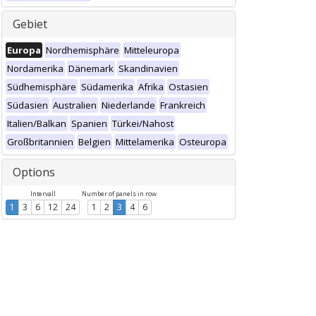
Gebiet
Europa
Nordhemisphäre
Mitteleuropa
Nordamerika
Dänemark
Skandinavien
Südhemisphäre
Südamerika
Afrika
Ostasien
Südasien
Australien
Niederlande
Frankreich
Italien/Balkan
Spanien
Türkei/Nahost
Großbritannien
Belgien
Mittelamerika
Osteuropa
Options
Intervall
Number of panels in row
1
3
6
12
24
1
2
3
4
6