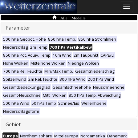
Toggle
naviga
Alle Modelle
Parameter
500 hPa Geopot. Höhe
850 hPa Temp.
850 hPa Stromlinien
Niederschlag
2m Temp
700 hPa Vertikalbew
850 hPa Pot. Äquiv. Temp
10m Wind
2m Taupunkt
CAPE/LI
Hohe Wolken
Mittelhohe Wolken
Niedrige Wolken
700 hPa Rel. Feuchte
Min/Max Temp.
Gesamtniederschlag
Spitzenwind
2m Rel. feuchte
300 hPa Wind
200 hPa Wind
Gesamtbedeckungsgrad
Gesamtschneehöhe
Neuschneehöhe
Gesamt-Neuschnee
Mittl. Wolken
850 hPa Temp. Abweichung
500 hPa Wind
50 hPa Temp
Schnee/Eis
Wellenhoehe
Niederschlagsform
Gebiet
Europa
Nordhemisphäre
Mitteleuropa
Nordamerika
Dänemark