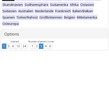
Skandinavien
Südhemisphäre
Südamerika
Afrika
Ostasien
Südasien
Australien
Niederlande
Frankreich
Italien/Balkan
Spanien
Türkei/Nahost
Großbritannien
Belgien
Mittelamerika
Osteuropa
Options
Intervall
Number of panels in row
1
3
6
12
24
1
2
3
4
6