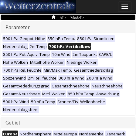
Toggle
naviga
Alle Modelle
Parameter
500 hPa Geopot. Höhe
850 hPa Temp.
850 hPa Stromlinien
Niederschlag
2m Temp
700 hPa Vertikalbew
850 hPa Pot. Äquiv. Temp
10m Wind
2m Taupunkt
CAPE/LI
Hohe Wolken
Mittelhohe Wolken
Niedrige Wolken
700 hPa Rel. Feuchte
Min/Max Temp.
Gesamtniederschlag
Spitzenwind
2m Rel. feuchte
300 hPa Wind
200 hPa Wind
Gesamtbedeckungsgrad
Gesamtschneehöhe
Neuschneehöhe
Gesamt-Neuschnee
Mittl. Wolken
850 hPa Temp. Abweichung
500 hPa Wind
50 hPa Temp
Schnee/Eis
Wellenhoehe
Niederschlagsform
Gebiet
Europa
Nordhemisphäre
Mitteleuropa
Nordamerika
Dänemark