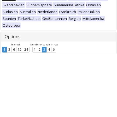
Skandinavien
Südhemisphäre
Südamerika
Afrika
Ostasien
Südasien
Australien
Niederlande
Frankreich
Italien/Balkan
Spanien
Türkei/Nahost
Großbritannien
Belgien
Mittelamerika
Osteuropa
Options
Intervall
Number of panels in row
1
3
6
12
24
1
2
3
4
6