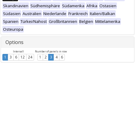
Skandinavien
Südhemisphäre
Südamerika
Afrika
Ostasien
Südasien
Australien
Niederlande
Frankreich
Italien/Balkan
Spanien
Türkei/Nahost
Großbritannien
Belgien
Mittelamerika
Osteuropa
Options
Intervall
Number of panels in row
1
3
6
12
24
1
2
3
4
6