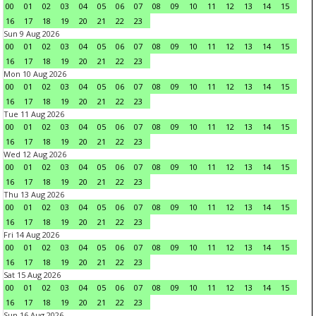
00
01
02
03
04
05
06
07
08
09
10
11
12
13
14
15
16
17
18
19
20
21
22
23
Sun 9 Aug 2026
00
01
02
03
04
05
06
07
08
09
10
11
12
13
14
15
16
17
18
19
20
21
22
23
Mon 10 Aug 2026
00
01
02
03
04
05
06
07
08
09
10
11
12
13
14
15
16
17
18
19
20
21
22
23
Tue 11 Aug 2026
00
01
02
03
04
05
06
07
08
09
10
11
12
13
14
15
16
17
18
19
20
21
22
23
Wed 12 Aug 2026
00
01
02
03
04
05
06
07
08
09
10
11
12
13
14
15
16
17
18
19
20
21
22
23
Thu 13 Aug 2026
00
01
02
03
04
05
06
07
08
09
10
11
12
13
14
15
16
17
18
19
20
21
22
23
Fri 14 Aug 2026
00
01
02
03
04
05
06
07
08
09
10
11
12
13
14
15
16
17
18
19
20
21
22
23
Sat 15 Aug 2026
00
01
02
03
04
05
06
07
08
09
10
11
12
13
14
15
16
17
18
19
20
21
22
23
Sun 16 Aug 2026