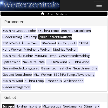
Toggle
naviga
Alle Modelle
Parameter
500 hPa Geopot. Höhe
850 hPa Temp.
850 hPa Stromlinien
Niederschlag
2m Temp
700 hPa Vertikalbew
850 hPa Pot. Äquiv. Temp
10m Wind
2m Taupunkt
CAPE/LI
Hohe Wolken
Mittelhohe Wolken
Niedrige Wolken
700 hPa Rel. Feuchte
Min/Max Temp.
Gesamtniederschlag
Spitzenwind
2m Rel. feuchte
300 hPa Wind
200 hPa Wind
Gesamtbedeckungsgrad
Gesamtschneehöhe
Neuschneehöhe
Gesamt-Neuschnee
Mittl. Wolken
850 hPa Temp. Abweichung
500 hPa Wind
50 hPa Temp
Schnee/Eis
Wellenhoehe
Niederschlagsform
Gebiet
Europa
Nordhemisphäre
Mitteleuropa
Nordamerika
Dänemark