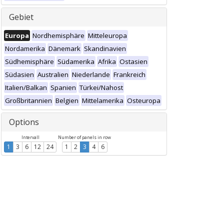
Gebiet
Europa
Nordhemisphäre
Mitteleuropa
Nordamerika
Dänemark
Skandinavien
Südhemisphäre
Südamerika
Afrika
Ostasien
Südasien
Australien
Niederlande
Frankreich
Italien/Balkan
Spanien
Türkei/Nahost
Großbritannien
Belgien
Mittelamerika
Osteuropa
Options
Intervall
Number of panels in row
1
3
6
12
24
1
2
3
4
6