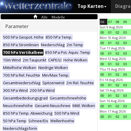
Top Karten
Diagr
Alle Modelle
06
07
08
09
Parameter
Sun 9 Aug 2026
00
01
02
03
500 hPa Geopot. Höhe
850 hPa Temp.
Mon 10 Aug 2026
00
01
02
03
850 hPa Stromlinien
Niederschlag
2m Temp
Tue 11 Aug 2026
700 hPa Vertikalbew
850 hPa Pot. Äquiv. Temp
00
01
02
03
Wed 12 Aug 2026
10m Wind
2m Taupunkt
CAPE/LI
Hohe Wolken
00
01
02
03
Mittelhohe Wolken
Niedrige Wolken
Thu 13 Aug 2026
00
01
02
03
700 hPa Rel. Feuchte
Min/Max Temp.
Fri 14 Aug 2026
Gesamtniederschlag
Spitzenwind
2m Rel. feuchte
00
01
02
03
300 hPa Wind
200 hPa Wind
Sat 15 Aug 2026
00
01
02
03
Gesamtbedeckungsgrad
Gesamtschneehöhe
Sun 16 Aug 2026
Neuschneehöhe
Gesamt-Neuschnee
Mittl. Wolken
00
01
02
03
Mon 17 Aug 2026
850 hPa Temp. Abweichung
500 hPa Wind
00
01
02
03
50 hPa Temp
Schnee/Eis
Wellenhoehe
Niederschlagsform