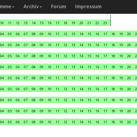
amme
Archiv
Forum
Impressum
10
11
12
13
14
15
16
17
18
19
20
21
22
23
04
05
06
07
08
09
10
11
12
13
14
15
16
17
18
19
20
2
04
05
06
07
08
09
10
11
12
13
14
15
16
17
18
19
20
2
04
05
06
07
08
09
10
11
12
13
14
15
16
17
18
19
20
2
04
05
06
07
08
09
10
11
12
13
14
15
16
17
18
19
20
2
04
05
06
07
08
09
10
11
12
13
14
15
16
17
18
19
20
2
04
05
06
07
08
09
10
11
12
13
14
15
16
17
18
19
20
2
04
05
06
07
08
09
10
11
12
13
14
15
16
17
18
19
20
2
04
05
06
07
08
09
10
11
12
13
14
15
16
17
18
19
20
2
04
05
06
07
08
09
10
11
12
13
14
15
16
17
18
19
20
2