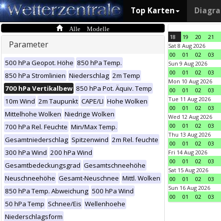
Top Karten
Diagr
Alle Modelle
18
19
20
21
Parameter
Sat 8 Aug 2026
00
01
02
03
500 hPa Geopot. Höhe
850 hPa Temp.
Sun 9 Aug 2026
00
01
02
03
850 hPa Stromlinien
Niederschlag
2m Temp
Mon 10 Aug 2026
700 hPa Vertikalbew
850 hPa Pot. Äquiv. Temp
00
01
02
03
Tue 11 Aug 2026
10m Wind
2m Taupunkt
CAPE/LI
Hohe Wolken
00
01
02
03
Mittelhohe Wolken
Niedrige Wolken
Wed 12 Aug 2026
00
01
02
03
700 hPa Rel. Feuchte
Min/Max Temp.
Thu 13 Aug 2026
Gesamtniederschlag
Spitzenwind
2m Rel. feuchte
00
01
02
03
300 hPa Wind
200 hPa Wind
Fri 14 Aug 2026
00
01
02
03
Gesamtbedeckungsgrad
Gesamtschneehöhe
Sat 15 Aug 2026
Neuschneehöhe
Gesamt-Neuschnee
Mittl. Wolken
00
01
02
03
Sun 16 Aug 2026
850 hPa Temp. Abweichung
500 hPa Wind
00
01
02
03
50 hPa Temp
Schnee/Eis
Wellenhoehe
Niederschlagsform