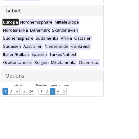
Gebiet
Europa
Nordhemisphäre
Mitteleuropa
Nordamerika
Dänemark
Skandinavien
Südhemisphäre
Südamerika
Afrika
Ostasien
Südasien
Australien
Niederlande
Frankreich
Italien/Balkan
Spanien
Türkei/Nahost
Großbritannien
Belgien
Mittelamerika
Osteuropa
Options
Intervall
Number of panels in row
1
3
6
12
24
1
2
3
4
6