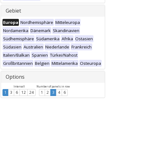
Gebiet
Europa
Nordhemisphäre
Mitteleuropa
Nordamerika
Dänemark
Skandinavien
Südhemisphäre
Südamerika
Afrika
Ostasien
Südasien
Australien
Niederlande
Frankreich
Italien/Balkan
Spanien
Türkei/Nahost
Großbritannien
Belgien
Mittelamerika
Osteuropa
Options
Intervall
Number of panels in row
1
3
6
12
24
1
2
3
4
6