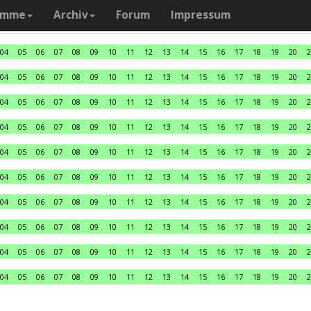
amme
Archiv
Forum
Impressum
04
05
06
07
08
09
10
11
12
13
14
15
16
17
18
19
20
2
04
05
06
07
08
09
10
11
12
13
14
15
16
17
18
19
20
2
04
05
06
07
08
09
10
11
12
13
14
15
16
17
18
19
20
2
04
05
06
07
08
09
10
11
12
13
14
15
16
17
18
19
20
2
04
05
06
07
08
09
10
11
12
13
14
15
16
17
18
19
20
2
04
05
06
07
08
09
10
11
12
13
14
15
16
17
18
19
20
2
04
05
06
07
08
09
10
11
12
13
14
15
16
17
18
19
20
2
04
05
06
07
08
09
10
11
12
13
14
15
16
17
18
19
20
2
04
05
06
07
08
09
10
11
12
13
14
15
16
17
18
19
20
2
04
05
06
07
08
09
10
11
12
13
14
15
16
17
18
19
20
2