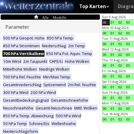
Top Karten
Diagr
Alle Modelle
Sun 9 Aug 2026
00
01
02
03
Parameter
Mon 10 Aug 2026
00
01
02
03
500 hPa Geopot. Höhe
850 hPa Temp.
Tue 11 Aug 2026
00
01
02
03
850 hPa Stromlinien
Niederschlag
2m Temp
Wed 12 Aug 2026
700 hPa Vertikalbew
850 hPa Pot. Äquiv. Temp
00
01
02
03
Thu 13 Aug 2026
10m Wind
2m Taupunkt
CAPE/LI
Hohe Wolken
00
01
02
03
Mittelhohe Wolken
Niedrige Wolken
Fri 14 Aug 2026
00
01
02
03
700 hPa Rel. Feuchte
Min/Max Temp.
Sat 15 Aug 2026
Gesamtniederschlag
Spitzenwind
2m Rel. feuchte
00
01
02
03
300 hPa Wind
200 hPa Wind
Sun 16 Aug 2026
00
01
02
03
Gesamtbedeckungsgrad
Gesamtschneehöhe
Mon 17 Aug 2026
Neuschneehöhe
Gesamt-Neuschnee
Mittl. Wolken
00
01
02
03
Tue 18 Aug 2026
850 hPa Temp. Abweichung
500 hPa Wind
00
01
02
03
50 hPa Temp
Schnee/Eis
Wellenhoehe
Niederschlagsform