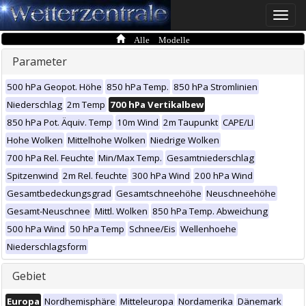
Toggle
naviga
Alle Modelle
Parameter
500 hPa Geopot. Höhe
850 hPa Temp.
850 hPa Stromlinien
Niederschlag
2m Temp
700 hPa Vertikalbew
850 hPa Pot. Äquiv. Temp
10m Wind
2m Taupunkt
CAPE/LI
Hohe Wolken
Mittelhohe Wolken
Niedrige Wolken
700 hPa Rel. Feuchte
Min/Max Temp.
Gesamtniederschlag
Spitzenwind
2m Rel. feuchte
300 hPa Wind
200 hPa Wind
Gesamtbedeckungsgrad
Gesamtschneehöhe
Neuschneehöhe
Gesamt-Neuschnee
Mittl. Wolken
850 hPa Temp. Abweichung
500 hPa Wind
50 hPa Temp
Schnee/Eis
Wellenhoehe
Niederschlagsform
Gebiet
Europa
Nordhemisphäre
Mitteleuropa
Nordamerika
Dänemark