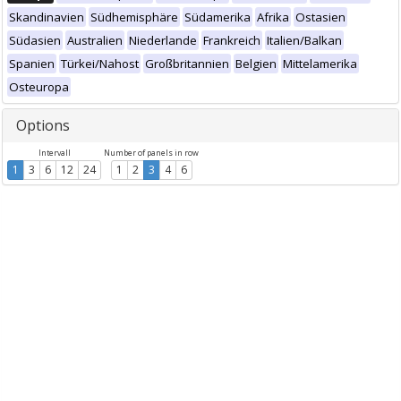
Skandinavien
Südhemisphäre
Südamerika
Afrika
Ostasien
Südasien
Australien
Niederlande
Frankreich
Italien/Balkan
Spanien
Türkei/Nahost
Großbritannien
Belgien
Mittelamerika
Osteuropa
Options
Intervall
Number of panels in row
1
3
6
12
24
1
2
3
4
6