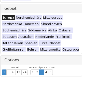
Gebiet
Europa
Nordhemisphäre
Mitteleuropa
Nordamerika
Dänemark
Skandinavien
Südhemisphäre
Südamerika
Afrika
Ostasien
Südasien
Australien
Niederlande
Frankreich
Italien/Balkan
Spanien
Türkei/Nahost
Großbritannien
Belgien
Mittelamerika
Osteuropa
Options
Intervall
Number of panels in row
1
3
6
12
24
1
2
3
4
6