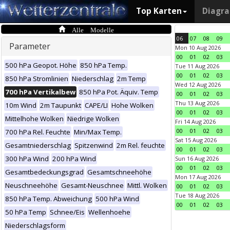
Top Karten
Diagr
Alle Modelle
06
07
08
09
Parameter
Mon 10 Aug 2026
00
01
02
03
500 hPa Geopot. Höhe
850 hPa Temp.
Tue 11 Aug 2026
00
01
02
03
850 hPa Stromlinien
Niederschlag
2m Temp
Wed 12 Aug 2026
700 hPa Vertikalbew
850 hPa Pot. Äquiv. Temp
00
01
02
03
Thu 13 Aug 2026
10m Wind
2m Taupunkt
CAPE/LI
Hohe Wolken
00
01
02
03
Mittelhohe Wolken
Niedrige Wolken
Fri 14 Aug 2026
00
01
02
03
700 hPa Rel. Feuchte
Min/Max Temp.
Sat 15 Aug 2026
Gesamtniederschlag
Spitzenwind
2m Rel. feuchte
00
01
02
03
300 hPa Wind
200 hPa Wind
Sun 16 Aug 2026
00
01
02
03
Gesamtbedeckungsgrad
Gesamtschneehöhe
Mon 17 Aug 2026
Neuschneehöhe
Gesamt-Neuschnee
Mittl. Wolken
00
01
02
03
Tue 18 Aug 2026
850 hPa Temp. Abweichung
500 hPa Wind
00
01
02
03
50 hPa Temp
Schnee/Eis
Wellenhoehe
Niederschlagsform