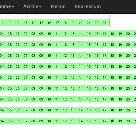
amme
Archiv
Forum
Impressum
10
11
12
13
14
15
16
17
18
19
20
21
22
23
04
05
06
07
08
09
10
11
12
13
14
15
16
17
18
19
20
2
04
05
06
07
08
09
10
11
12
13
14
15
16
17
18
19
20
2
04
05
06
07
08
09
10
11
12
13
14
15
16
17
18
19
20
2
04
05
06
07
08
09
10
11
12
13
14
15
16
17
18
19
20
2
04
05
06
07
08
09
10
11
12
13
14
15
16
17
18
19
20
2
04
05
06
07
08
09
10
11
12
13
14
15
16
17
18
19
20
2
04
05
06
07
08
09
10
11
12
13
14
15
16
17
18
19
20
2
04
05
06
07
08
09
10
11
12
13
14
15
16
17
18
19
20
2
04
05
06
07
08
09
10
11
12
13
14
15
16
17
18
19
20
2