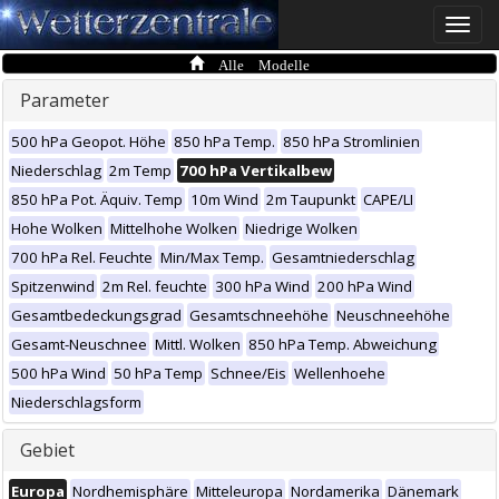
Toggle
naviga
Alle Modelle
Parameter
500 hPa Geopot. Höhe
850 hPa Temp.
850 hPa Stromlinien
Niederschlag
2m Temp
700 hPa Vertikalbew
850 hPa Pot. Äquiv. Temp
10m Wind
2m Taupunkt
CAPE/LI
Hohe Wolken
Mittelhohe Wolken
Niedrige Wolken
700 hPa Rel. Feuchte
Min/Max Temp.
Gesamtniederschlag
Spitzenwind
2m Rel. feuchte
300 hPa Wind
200 hPa Wind
Gesamtbedeckungsgrad
Gesamtschneehöhe
Neuschneehöhe
Gesamt-Neuschnee
Mittl. Wolken
850 hPa Temp. Abweichung
500 hPa Wind
50 hPa Temp
Schnee/Eis
Wellenhoehe
Niederschlagsform
Gebiet
Europa
Nordhemisphäre
Mitteleuropa
Nordamerika
Dänemark