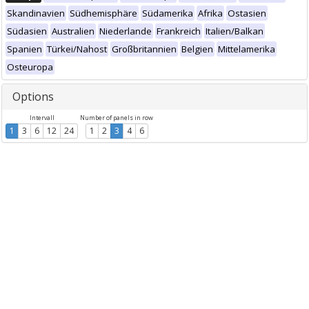
Skandinavien
Südhemisphäre
Südamerika
Afrika
Ostasien
Südasien
Australien
Niederlande
Frankreich
Italien/Balkan
Spanien
Türkei/Nahost
Großbritannien
Belgien
Mittelamerika
Osteuropa
Options
Intervall
Number of panels in row
1
3
6
12
24
1
2
3
4
6