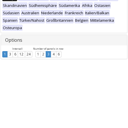
Skandinavien
Südhemisphäre
Südamerika
Afrika
Ostasien
Südasien
Australien
Niederlande
Frankreich
Italien/Balkan
Spanien
Türkei/Nahost
Großbritannien
Belgien
Mittelamerika
Osteuropa
Options
Intervall
Number of panels in row
1
3
6
12
24
1
2
3
4
6