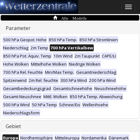
Toggle
naviga
Alle Modelle
Parameter
500 hPa Geopot. Höhe
850 hPa Temp.
850 hPa Stromlinien
Niederschlag
2m Temp
700 hPa Vertikalbew
850 hPa Pot. Äquiv. Temp
10m Wind
2m Taupunkt
CAPE/LI
Hohe Wolken
Mittelhohe Wolken
Niedrige Wolken
700 hPa Rel. Feuchte
Min/Max Temp.
Gesamtniederschlag
Spitzenwind
2m Rel. feuchte
300 hPa Wind
200 hPa Wind
Gesamtbedeckungsgrad
Gesamtschneehöhe
Neuschneehöhe
Gesamt-Neuschnee
Mittl. Wolken
850 hPa Temp. Abweichung
500 hPa Wind
50 hPa Temp
Schnee/Eis
Wellenhoehe
Niederschlagsform
Gebiet
Europa
Nordhemisphäre
Mitteleuropa
Nordamerika
Dänemark