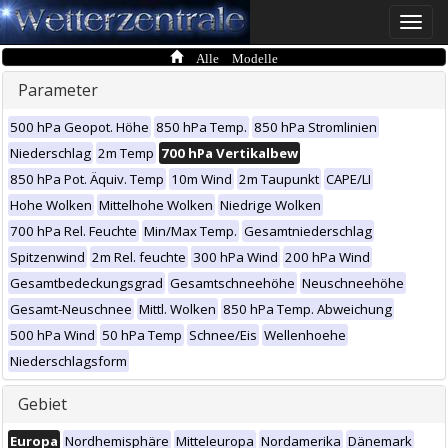
Toggle
naviga
Alle Modelle
Parameter
500 hPa Geopot. Höhe
850 hPa Temp.
850 hPa Stromlinien
Niederschlag
2m Temp
700 hPa Vertikalbew
850 hPa Pot. Äquiv. Temp
10m Wind
2m Taupunkt
CAPE/LI
Hohe Wolken
Mittelhohe Wolken
Niedrige Wolken
700 hPa Rel. Feuchte
Min/Max Temp.
Gesamtniederschlag
Spitzenwind
2m Rel. feuchte
300 hPa Wind
200 hPa Wind
Gesamtbedeckungsgrad
Gesamtschneehöhe
Neuschneehöhe
Gesamt-Neuschnee
Mittl. Wolken
850 hPa Temp. Abweichung
500 hPa Wind
50 hPa Temp
Schnee/Eis
Wellenhoehe
Niederschlagsform
Gebiet
Europa
Nordhemisphäre
Mitteleuropa
Nordamerika
Dänemark