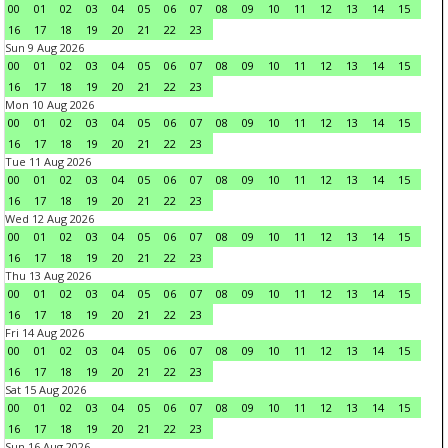
00
01
02
03
04
05
06
07
08
09
10
11
12
13
14
15
16
17
18
19
20
21
22
23
Sun 9 Aug 2026
00
01
02
03
04
05
06
07
08
09
10
11
12
13
14
15
16
17
18
19
20
21
22
23
Mon 10 Aug 2026
00
01
02
03
04
05
06
07
08
09
10
11
12
13
14
15
16
17
18
19
20
21
22
23
Tue 11 Aug 2026
00
01
02
03
04
05
06
07
08
09
10
11
12
13
14
15
16
17
18
19
20
21
22
23
Wed 12 Aug 2026
00
01
02
03
04
05
06
07
08
09
10
11
12
13
14
15
16
17
18
19
20
21
22
23
Thu 13 Aug 2026
00
01
02
03
04
05
06
07
08
09
10
11
12
13
14
15
16
17
18
19
20
21
22
23
Fri 14 Aug 2026
00
01
02
03
04
05
06
07
08
09
10
11
12
13
14
15
16
17
18
19
20
21
22
23
Sat 15 Aug 2026
00
01
02
03
04
05
06
07
08
09
10
11
12
13
14
15
16
17
18
19
20
21
22
23
Sun 16 Aug 2026