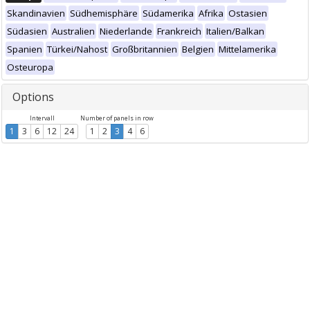
Skandinavien
Südhemisphäre
Südamerika
Afrika
Ostasien
Südasien
Australien
Niederlande
Frankreich
Italien/Balkan
Spanien
Türkei/Nahost
Großbritannien
Belgien
Mittelamerika
Osteuropa
Options
Intervall
Number of panels in row
1
3
6
12
24
1
2
3
4
6