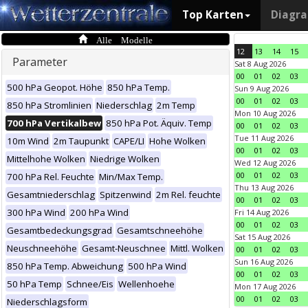
Top Karten
Diagr
Alle Modelle
12
13
14
15
Parameter
Sat 8 Aug 2026
00
01
02
03
500 hPa Geopot. Höhe
850 hPa Temp.
Sun 9 Aug 2026
00
01
02
03
850 hPa Stromlinien
Niederschlag
2m Temp
Mon 10 Aug 2026
700 hPa Vertikalbew
850 hPa Pot. Äquiv. Temp
00
01
02
03
Tue 11 Aug 2026
10m Wind
2m Taupunkt
CAPE/LI
Hohe Wolken
00
01
02
03
Mittelhohe Wolken
Niedrige Wolken
Wed 12 Aug 2026
00
01
02
03
700 hPa Rel. Feuchte
Min/Max Temp.
Thu 13 Aug 2026
Gesamtniederschlag
Spitzenwind
2m Rel. feuchte
00
01
02
03
300 hPa Wind
200 hPa Wind
Fri 14 Aug 2026
00
01
02
03
Gesamtbedeckungsgrad
Gesamtschneehöhe
Sat 15 Aug 2026
Neuschneehöhe
Gesamt-Neuschnee
Mittl. Wolken
00
01
02
03
Sun 16 Aug 2026
850 hPa Temp. Abweichung
500 hPa Wind
00
01
02
03
50 hPa Temp
Schnee/Eis
Wellenhoehe
Mon 17 Aug 2026
00
01
02
03
Niederschlagsform