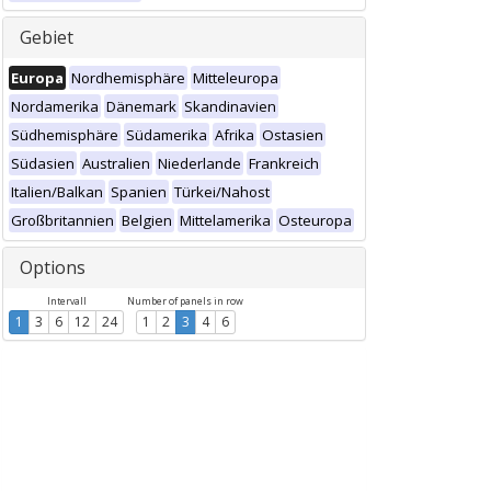
Gebiet
Europa
Nordhemisphäre
Mitteleuropa
Nordamerika
Dänemark
Skandinavien
Südhemisphäre
Südamerika
Afrika
Ostasien
Südasien
Australien
Niederlande
Frankreich
Italien/Balkan
Spanien
Türkei/Nahost
Großbritannien
Belgien
Mittelamerika
Osteuropa
Options
Intervall
Number of panels in row
1
3
6
12
24
1
2
3
4
6