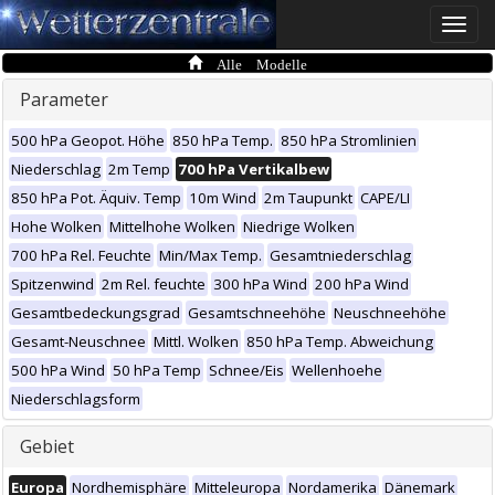
Toggle
naviga
Alle Modelle
Parameter
500 hPa Geopot. Höhe
850 hPa Temp.
850 hPa Stromlinien
Niederschlag
2m Temp
700 hPa Vertikalbew
850 hPa Pot. Äquiv. Temp
10m Wind
2m Taupunkt
CAPE/LI
Hohe Wolken
Mittelhohe Wolken
Niedrige Wolken
700 hPa Rel. Feuchte
Min/Max Temp.
Gesamtniederschlag
Spitzenwind
2m Rel. feuchte
300 hPa Wind
200 hPa Wind
Gesamtbedeckungsgrad
Gesamtschneehöhe
Neuschneehöhe
Gesamt-Neuschnee
Mittl. Wolken
850 hPa Temp. Abweichung
500 hPa Wind
50 hPa Temp
Schnee/Eis
Wellenhoehe
Niederschlagsform
Gebiet
Europa
Nordhemisphäre
Mitteleuropa
Nordamerika
Dänemark