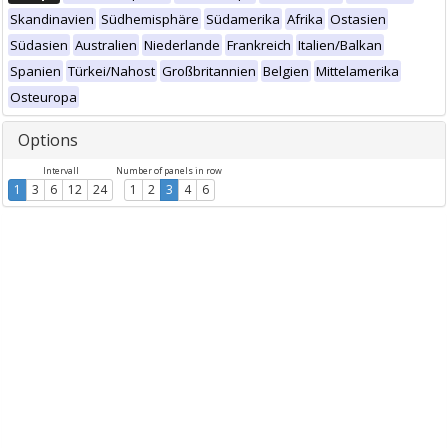
Skandinavien
Südhemisphäre
Südamerika
Afrika
Ostasien
Südasien
Australien
Niederlande
Frankreich
Italien/Balkan
Spanien
Türkei/Nahost
Großbritannien
Belgien
Mittelamerika
Osteuropa
Options
Intervall
Number of panels in row
1
3
6
12
24
1
2
3
4
6