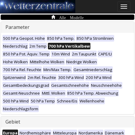
Toggle
naviga
Alle Modelle
Parameter
500 hPa Geopot. Höhe
850 hPa Temp.
850 hPa Stromlinien
Niederschlag
2m Temp
700 hPa Vertikalbew
850 hPa Pot. Äquiv. Temp
10m Wind
2m Taupunkt
CAPE/LI
Hohe Wolken
Mittelhohe Wolken
Niedrige Wolken
700 hPa Rel. Feuchte
Min/Max Temp.
Gesamtniederschlag
Spitzenwind
2m Rel. feuchte
300 hPa Wind
200 hPa Wind
Gesamtbedeckungsgrad
Gesamtschneehöhe
Neuschneehöhe
Gesamt-Neuschnee
Mittl. Wolken
850 hPa Temp. Abweichung
500 hPa Wind
50 hPa Temp
Schnee/Eis
Wellenhoehe
Niederschlagsform
Gebiet
Europa
Nordhemisphäre
Mitteleuropa
Nordamerika
Dänemark