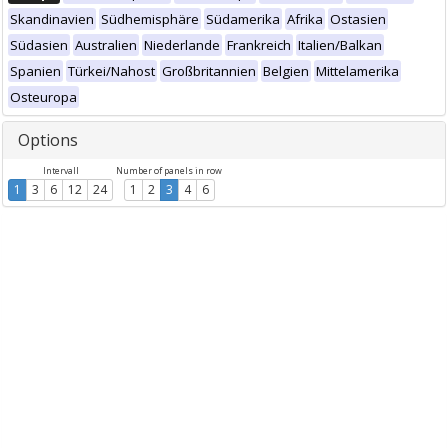
Skandinavien
Südhemisphäre
Südamerika
Afrika
Ostasien
Südasien
Australien
Niederlande
Frankreich
Italien/Balkan
Spanien
Türkei/Nahost
Großbritannien
Belgien
Mittelamerika
Osteuropa
Options
Intervall
Number of panels in row
1
3
6
12
24
1
2
3
4
6