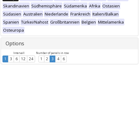
Skandinavien
Südhemisphäre
Südamerika
Afrika
Ostasien
Südasien
Australien
Niederlande
Frankreich
Italien/Balkan
Spanien
Türkei/Nahost
Großbritannien
Belgien
Mittelamerika
Osteuropa
Options
Intervall
Number of panels in row
1
3
6
12
24
1
2
3
4
6