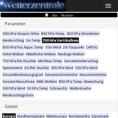
Toggle
naviga
Alle Modelle
Parameter
500 hPa Geopot. Höhe
850 hPa Temp.
850 hPa Stromlinien
Niederschlag
2m Temp
700 hPa Vertikalbew
850 hPa Pot. Äquiv. Temp
10m Wind
2m Taupunkt
CAPE/LI
Hohe Wolken
Mittelhohe Wolken
Niedrige Wolken
700 hPa Rel. Feuchte
Min/Max Temp.
Gesamtniederschlag
Spitzenwind
2m Rel. feuchte
300 hPa Wind
200 hPa Wind
Gesamtbedeckungsgrad
Gesamtschneehöhe
Neuschneehöhe
Gesamt-Neuschnee
Mittl. Wolken
850 hPa Temp. Abweichung
500 hPa Wind
50 hPa Temp
Schnee/Eis
Wellenhoehe
Niederschlagsform
Gebiet
Europa
Nordhemisphäre
Mitteleuropa
Nordamerika
Dänemark