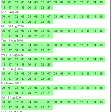
00
01
02
03
04
05
06
07
08
09
10
11
12
13
14
15
16
17
18
19
20
21
22
23
Sun 9 Aug 2026
00
01
02
03
04
05
06
07
08
09
10
11
12
13
14
15
16
17
18
19
20
21
22
23
Mon 10 Aug 2026
00
01
02
03
04
05
06
07
08
09
10
11
12
13
14
15
16
17
18
19
20
21
22
23
Tue 11 Aug 2026
00
01
02
03
04
05
06
07
08
09
10
11
12
13
14
15
16
17
18
19
20
21
22
23
Wed 12 Aug 2026
00
01
02
03
04
05
06
07
08
09
10
11
12
13
14
15
16
17
18
19
20
21
22
23
Thu 13 Aug 2026
00
01
02
03
04
05
06
07
08
09
10
11
12
13
14
15
16
17
18
19
20
21
22
23
Fri 14 Aug 2026
00
01
02
03
04
05
06
07
08
09
10
11
12
13
14
15
16
17
18
19
20
21
22
23
Sat 15 Aug 2026
00
01
02
03
04
05
06
07
08
09
10
11
12
13
14
15
16
17
18
19
20
21
22
23
Sun 16 Aug 2026