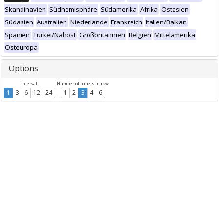
Skandinavien
Südhemisphäre
Südamerika
Afrika
Ostasien
Südasien
Australien
Niederlande
Frankreich
Italien/Balkan
Spanien
Türkei/Nahost
Großbritannien
Belgien
Mittelamerika
Osteuropa
Options
Intervall
Number of panels in row
1
3
6
12
24
1
2
3
4
6