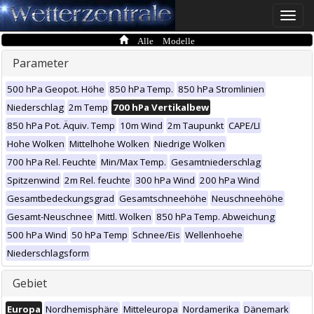
Toggle
naviga
Alle Modelle
Parameter
500 hPa Geopot. Höhe
850 hPa Temp.
850 hPa Stromlinien
Niederschlag
2m Temp
700 hPa Vertikalbew
850 hPa Pot. Äquiv. Temp
10m Wind
2m Taupunkt
CAPE/LI
Hohe Wolken
Mittelhohe Wolken
Niedrige Wolken
700 hPa Rel. Feuchte
Min/Max Temp.
Gesamtniederschlag
Spitzenwind
2m Rel. feuchte
300 hPa Wind
200 hPa Wind
Gesamtbedeckungsgrad
Gesamtschneehöhe
Neuschneehöhe
Gesamt-Neuschnee
Mittl. Wolken
850 hPa Temp. Abweichung
500 hPa Wind
50 hPa Temp
Schnee/Eis
Wellenhoehe
Niederschlagsform
Gebiet
Europa
Nordhemisphäre
Mitteleuropa
Nordamerika
Dänemark