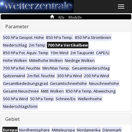
Toggle
naviga
Alle Modelle
Parameter
500 hPa Geopot. Höhe
850 hPa Temp.
850 hPa Stromlinien
Niederschlag
2m Temp
700 hPa Vertikalbew
850 hPa Pot. Äquiv. Temp
10m Wind
2m Taupunkt
CAPE/LI
Hohe Wolken
Mittelhohe Wolken
Niedrige Wolken
700 hPa Rel. Feuchte
Min/Max Temp.
Gesamtniederschlag
Spitzenwind
2m Rel. feuchte
300 hPa Wind
200 hPa Wind
Gesamtbedeckungsgrad
Gesamtschneehöhe
Neuschneehöhe
Gesamt-Neuschnee
Mittl. Wolken
850 hPa Temp. Abweichung
500 hPa Wind
50 hPa Temp
Schnee/Eis
Wellenhoehe
Niederschlagsform
Gebiet
Europa
Nordhemisphäre
Mitteleuropa
Nordamerika
Dänemark