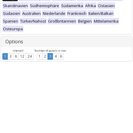
Skandinavien
Südhemisphäre
Südamerika
Afrika
Ostasien
Südasien
Australien
Niederlande
Frankreich
Italien/Balkan
Spanien
Türkei/Nahost
Großbritannien
Belgien
Mittelamerika
Osteuropa
Options
Intervall
Number of panels in row
1
3
6
12
24
1
2
3
4
6