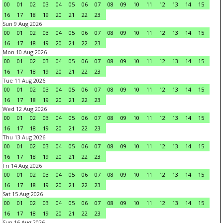
00
01
02
03
04
05
06
07
08
09
10
11
12
13
14
15
16
17
18
19
20
21
22
23
Sun 9 Aug 2026
00
01
02
03
04
05
06
07
08
09
10
11
12
13
14
15
16
17
18
19
20
21
22
23
Mon 10 Aug 2026
00
01
02
03
04
05
06
07
08
09
10
11
12
13
14
15
16
17
18
19
20
21
22
23
Tue 11 Aug 2026
00
01
02
03
04
05
06
07
08
09
10
11
12
13
14
15
16
17
18
19
20
21
22
23
Wed 12 Aug 2026
00
01
02
03
04
05
06
07
08
09
10
11
12
13
14
15
16
17
18
19
20
21
22
23
Thu 13 Aug 2026
00
01
02
03
04
05
06
07
08
09
10
11
12
13
14
15
16
17
18
19
20
21
22
23
Fri 14 Aug 2026
00
01
02
03
04
05
06
07
08
09
10
11
12
13
14
15
16
17
18
19
20
21
22
23
Sat 15 Aug 2026
00
01
02
03
04
05
06
07
08
09
10
11
12
13
14
15
16
17
18
19
20
21
22
23
Sun 16 Aug 2026