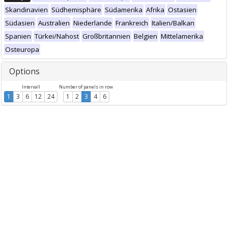
Skandinavien
Südhemisphäre
Südamerika
Afrika
Ostasien
Südasien
Australien
Niederlande
Frankreich
Italien/Balkan
Spanien
Türkei/Nahost
Großbritannien
Belgien
Mittelamerika
Osteuropa
Options
Intervall
Number of panels in row
1
3
6
12
24
1
2
3
4
6