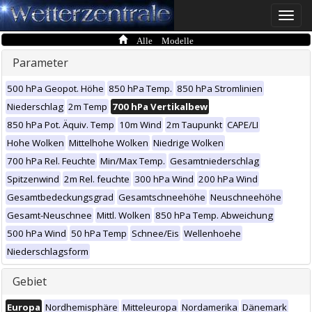
Toggle
naviga
Alle Modelle
Parameter
500 hPa Geopot. Höhe
850 hPa Temp.
850 hPa Stromlinien
Niederschlag
2m Temp
700 hPa Vertikalbew
850 hPa Pot. Äquiv. Temp
10m Wind
2m Taupunkt
CAPE/LI
Hohe Wolken
Mittelhohe Wolken
Niedrige Wolken
700 hPa Rel. Feuchte
Min/Max Temp.
Gesamtniederschlag
Spitzenwind
2m Rel. feuchte
300 hPa Wind
200 hPa Wind
Gesamtbedeckungsgrad
Gesamtschneehöhe
Neuschneehöhe
Gesamt-Neuschnee
Mittl. Wolken
850 hPa Temp. Abweichung
500 hPa Wind
50 hPa Temp
Schnee/Eis
Wellenhoehe
Niederschlagsform
Gebiet
Europa
Nordhemisphäre
Mitteleuropa
Nordamerika
Dänemark