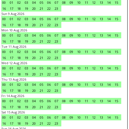
00
01
02
03
04
05
06
07
08
09
10
11
12
13
14
15
16
17
18
19
20
21
22
23
Sun 9 Aug 2026
00
01
02
03
04
05
06
07
08
09
10
11
12
13
14
15
16
17
18
19
20
21
22
23
Mon 10 Aug 2026
00
01
02
03
04
05
06
07
08
09
10
11
12
13
14
15
16
17
18
19
20
21
22
23
Tue 11 Aug 2026
00
01
02
03
04
05
06
07
08
09
10
11
12
13
14
15
16
17
18
19
20
21
22
23
Wed 12 Aug 2026
00
01
02
03
04
05
06
07
08
09
10
11
12
13
14
15
16
17
18
19
20
21
22
23
Thu 13 Aug 2026
00
01
02
03
04
05
06
07
08
09
10
11
12
13
14
15
16
17
18
19
20
21
22
23
Fri 14 Aug 2026
00
01
02
03
04
05
06
07
08
09
10
11
12
13
14
15
16
17
18
19
20
21
22
23
Sat 15 Aug 2026
00
01
02
03
04
05
06
07
08
09
10
11
12
13
14
15
16
17
18
19
20
21
22
23
Sun 16 Aug 2026