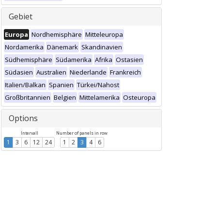
Gebiet
Europa
Nordhemisphäre
Mitteleuropa
Nordamerika
Dänemark
Skandinavien
Südhemisphäre
Südamerika
Afrika
Ostasien
Südasien
Australien
Niederlande
Frankreich
Italien/Balkan
Spanien
Türkei/Nahost
Großbritannien
Belgien
Mittelamerika
Osteuropa
Options
Intervall
Number of panels in row
1
3
6
12
24
1
2
3
4
6