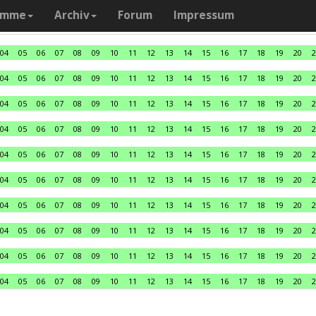
amme
Archiv
Forum
Impressum
04
05
06
07
08
09
10
11
12
13
14
15
16
17
18
19
20
2
04
05
06
07
08
09
10
11
12
13
14
15
16
17
18
19
20
2
04
05
06
07
08
09
10
11
12
13
14
15
16
17
18
19
20
2
04
05
06
07
08
09
10
11
12
13
14
15
16
17
18
19
20
2
04
05
06
07
08
09
10
11
12
13
14
15
16
17
18
19
20
2
04
05
06
07
08
09
10
11
12
13
14
15
16
17
18
19
20
2
04
05
06
07
08
09
10
11
12
13
14
15
16
17
18
19
20
2
04
05
06
07
08
09
10
11
12
13
14
15
16
17
18
19
20
2
04
05
06
07
08
09
10
11
12
13
14
15
16
17
18
19
20
2
04
05
06
07
08
09
10
11
12
13
14
15
16
17
18
19
20
2