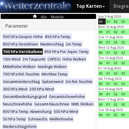
Top Karten
Diagr
Alle Modelle
Sun 9 Aug 2026
00
01
02
03
Parameter
Mon 10 Aug 2026
00
01
02
03
500 hPa Geopot. Höhe
850 hPa Temp.
Tue 11 Aug 2026
00
01
02
03
850 hPa Stromlinien
Niederschlag
2m Temp
Wed 12 Aug 2026
700 hPa Vertikalbew
850 hPa Pot. Äquiv. Temp
00
01
02
03
Thu 13 Aug 2026
10m Wind
2m Taupunkt
CAPE/LI
Hohe Wolken
00
01
02
03
Mittelhohe Wolken
Niedrige Wolken
Fri 14 Aug 2026
00
01
02
03
700 hPa Rel. Feuchte
Min/Max Temp.
Sat 15 Aug 2026
Gesamtniederschlag
Spitzenwind
2m Rel. feuchte
00
01
02
03
300 hPa Wind
200 hPa Wind
Sun 16 Aug 2026
00
01
02
03
Gesamtbedeckungsgrad
Gesamtschneehöhe
Mon 17 Aug 2026
Neuschneehöhe
Gesamt-Neuschnee
Mittl. Wolken
00
01
02
03
Tue 18 Aug 2026
850 hPa Temp. Abweichung
500 hPa Wind
00
01
02
03
50 hPa Temp
Schnee/Eis
Wellenhoehe
Niederschlagsform