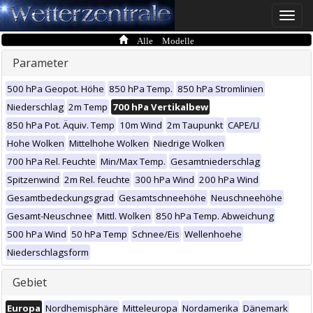
Toggle
naviga
Alle Modelle
Parameter
500 hPa Geopot. Höhe
850 hPa Temp.
850 hPa Stromlinien
Niederschlag
2m Temp
700 hPa Vertikalbew
850 hPa Pot. Äquiv. Temp
10m Wind
2m Taupunkt
CAPE/LI
Hohe Wolken
Mittelhohe Wolken
Niedrige Wolken
700 hPa Rel. Feuchte
Min/Max Temp.
Gesamtniederschlag
Spitzenwind
2m Rel. feuchte
300 hPa Wind
200 hPa Wind
Gesamtbedeckungsgrad
Gesamtschneehöhe
Neuschneehöhe
Gesamt-Neuschnee
Mittl. Wolken
850 hPa Temp. Abweichung
500 hPa Wind
50 hPa Temp
Schnee/Eis
Wellenhoehe
Niederschlagsform
Gebiet
Europa
Nordhemisphäre
Mitteleuropa
Nordamerika
Dänemark