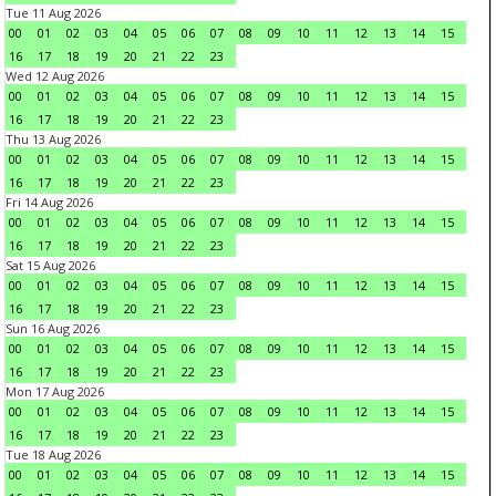
Tue 11 Aug 2026
00
01
02
03
04
05
06
07
08
09
10
11
12
13
14
15
16
17
18
19
20
21
22
23
Wed 12 Aug 2026
00
01
02
03
04
05
06
07
08
09
10
11
12
13
14
15
16
17
18
19
20
21
22
23
Thu 13 Aug 2026
00
01
02
03
04
05
06
07
08
09
10
11
12
13
14
15
16
17
18
19
20
21
22
23
Fri 14 Aug 2026
00
01
02
03
04
05
06
07
08
09
10
11
12
13
14
15
16
17
18
19
20
21
22
23
Sat 15 Aug 2026
00
01
02
03
04
05
06
07
08
09
10
11
12
13
14
15
16
17
18
19
20
21
22
23
Sun 16 Aug 2026
00
01
02
03
04
05
06
07
08
09
10
11
12
13
14
15
16
17
18
19
20
21
22
23
Mon 17 Aug 2026
00
01
02
03
04
05
06
07
08
09
10
11
12
13
14
15
16
17
18
19
20
21
22
23
Tue 18 Aug 2026
00
01
02
03
04
05
06
07
08
09
10
11
12
13
14
15