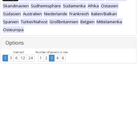
Skandinavien
Südhemisphäre
Südamerika
Afrika
Ostasien
Südasien
Australien
Niederlande
Frankreich
Italien/Balkan
Spanien
Türkei/Nahost
Großbritannien
Belgien
Mittelamerika
Osteuropa
Options
Intervall
Number of panels in row
1
3
6
12
24
1
2
3
4
6