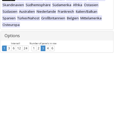
Skandinavien
Südhemisphäre
Südamerika
Afrika
Ostasien
Südasien
Australien
Niederlande
Frankreich
Italien/Balkan
Spanien
Türkei/Nahost
Großbritannien
Belgien
Mittelamerika
Osteuropa
Options
Intervall
Number of panels in row
1
3
6
12
24
1
2
3
4
6