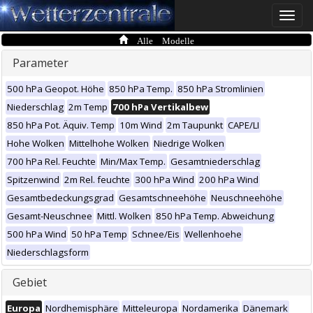
Toggle
naviga
Alle Modelle
Parameter
500 hPa Geopot. Höhe
850 hPa Temp.
850 hPa Stromlinien
Niederschlag
2m Temp
700 hPa Vertikalbew
850 hPa Pot. Äquiv. Temp
10m Wind
2m Taupunkt
CAPE/LI
Hohe Wolken
Mittelhohe Wolken
Niedrige Wolken
700 hPa Rel. Feuchte
Min/Max Temp.
Gesamtniederschlag
Spitzenwind
2m Rel. feuchte
300 hPa Wind
200 hPa Wind
Gesamtbedeckungsgrad
Gesamtschneehöhe
Neuschneehöhe
Gesamt-Neuschnee
Mittl. Wolken
850 hPa Temp. Abweichung
500 hPa Wind
50 hPa Temp
Schnee/Eis
Wellenhoehe
Niederschlagsform
Gebiet
Europa
Nordhemisphäre
Mitteleuropa
Nordamerika
Dänemark