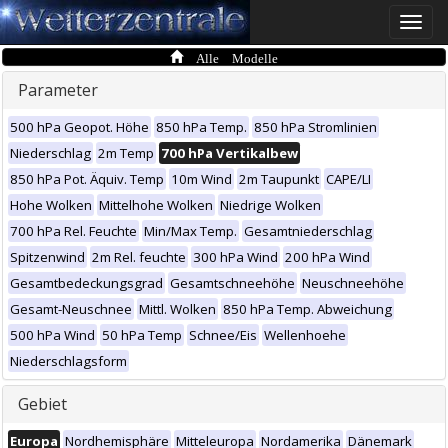
Toggle
naviga
Alle Modelle
Parameter
500 hPa Geopot. Höhe
850 hPa Temp.
850 hPa Stromlinien
Niederschlag
2m Temp
700 hPa Vertikalbew
850 hPa Pot. Äquiv. Temp
10m Wind
2m Taupunkt
CAPE/LI
Hohe Wolken
Mittelhohe Wolken
Niedrige Wolken
700 hPa Rel. Feuchte
Min/Max Temp.
Gesamtniederschlag
Spitzenwind
2m Rel. feuchte
300 hPa Wind
200 hPa Wind
Gesamtbedeckungsgrad
Gesamtschneehöhe
Neuschneehöhe
Gesamt-Neuschnee
Mittl. Wolken
850 hPa Temp. Abweichung
500 hPa Wind
50 hPa Temp
Schnee/Eis
Wellenhoehe
Niederschlagsform
Gebiet
Europa
Nordhemisphäre
Mitteleuropa
Nordamerika
Dänemark