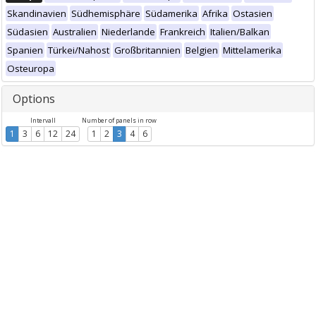
Skandinavien
Südhemisphäre
Südamerika
Afrika
Ostasien
Südasien
Australien
Niederlande
Frankreich
Italien/Balkan
Spanien
Türkei/Nahost
Großbritannien
Belgien
Mittelamerika
Osteuropa
Options
Intervall
Number of panels in row
1
3
6
12
24
1
2
3
4
6