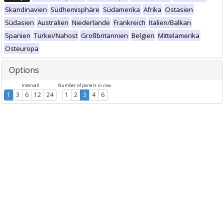
Skandinavien
Südhemisphäre
Südamerika
Afrika
Ostasien
Südasien
Australien
Niederlande
Frankreich
Italien/Balkan
Spanien
Türkei/Nahost
Großbritannien
Belgien
Mittelamerika
Osteuropa
Options
Intervall
Number of panels in row
1
3
6
12
24
1
2
3
4
6