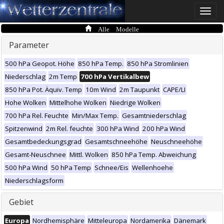
Toggle
naviga
Alle Modelle
Parameter
500 hPa Geopot. Höhe
850 hPa Temp.
850 hPa Stromlinien
Niederschlag
2m Temp
700 hPa Vertikalbew
850 hPa Pot. Äquiv. Temp
10m Wind
2m Taupunkt
CAPE/LI
Hohe Wolken
Mittelhohe Wolken
Niedrige Wolken
700 hPa Rel. Feuchte
Min/Max Temp.
Gesamtniederschlag
Spitzenwind
2m Rel. feuchte
300 hPa Wind
200 hPa Wind
Gesamtbedeckungsgrad
Gesamtschneehöhe
Neuschneehöhe
Gesamt-Neuschnee
Mittl. Wolken
850 hPa Temp. Abweichung
500 hPa Wind
50 hPa Temp
Schnee/Eis
Wellenhoehe
Niederschlagsform
Gebiet
Europa
Nordhemisphäre
Mitteleuropa
Nordamerika
Dänemark