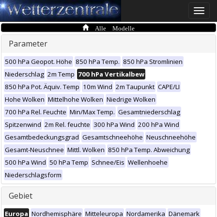
Toggle
naviga
Alle Modelle
Parameter
500 hPa Geopot. Höhe
850 hPa Temp.
850 hPa Stromlinien
Niederschlag
2m Temp
700 hPa Vertikalbew
850 hPa Pot. Äquiv. Temp
10m Wind
2m Taupunkt
CAPE/LI
Hohe Wolken
Mittelhohe Wolken
Niedrige Wolken
700 hPa Rel. Feuchte
Min/Max Temp.
Gesamtniederschlag
Spitzenwind
2m Rel. feuchte
300 hPa Wind
200 hPa Wind
Gesamtbedeckungsgrad
Gesamtschneehöhe
Neuschneehöhe
Gesamt-Neuschnee
Mittl. Wolken
850 hPa Temp. Abweichung
500 hPa Wind
50 hPa Temp
Schnee/Eis
Wellenhoehe
Niederschlagsform
Gebiet
Europa
Nordhemisphäre
Mitteleuropa
Nordamerika
Dänemark