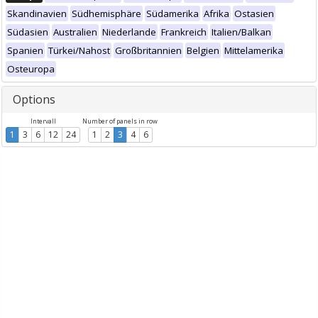
Skandinavien
Südhemisphäre
Südamerika
Afrika
Ostasien
Südasien
Australien
Niederlande
Frankreich
Italien/Balkan
Spanien
Türkei/Nahost
Großbritannien
Belgien
Mittelamerika
Osteuropa
Options
Intervall
Number of panels in row
1
3
6
12
24
1
2
3
4
6