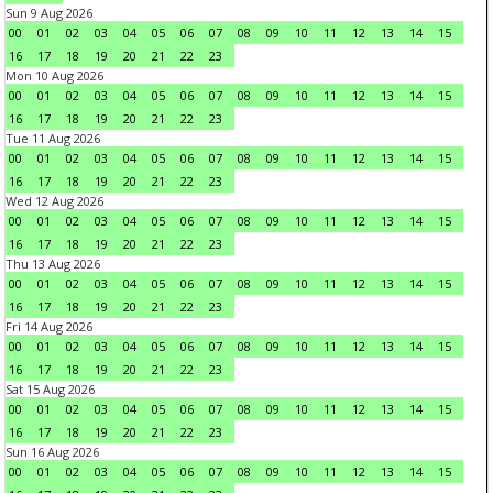
Sun 9 Aug 2026
00
01
02
03
04
05
06
07
08
09
10
11
12
13
14
15
16
17
18
19
20
21
22
23
Mon 10 Aug 2026
00
01
02
03
04
05
06
07
08
09
10
11
12
13
14
15
16
17
18
19
20
21
22
23
Tue 11 Aug 2026
00
01
02
03
04
05
06
07
08
09
10
11
12
13
14
15
16
17
18
19
20
21
22
23
Wed 12 Aug 2026
00
01
02
03
04
05
06
07
08
09
10
11
12
13
14
15
16
17
18
19
20
21
22
23
Thu 13 Aug 2026
00
01
02
03
04
05
06
07
08
09
10
11
12
13
14
15
16
17
18
19
20
21
22
23
Fri 14 Aug 2026
00
01
02
03
04
05
06
07
08
09
10
11
12
13
14
15
16
17
18
19
20
21
22
23
Sat 15 Aug 2026
00
01
02
03
04
05
06
07
08
09
10
11
12
13
14
15
16
17
18
19
20
21
22
23
Sun 16 Aug 2026
00
01
02
03
04
05
06
07
08
09
10
11
12
13
14
15