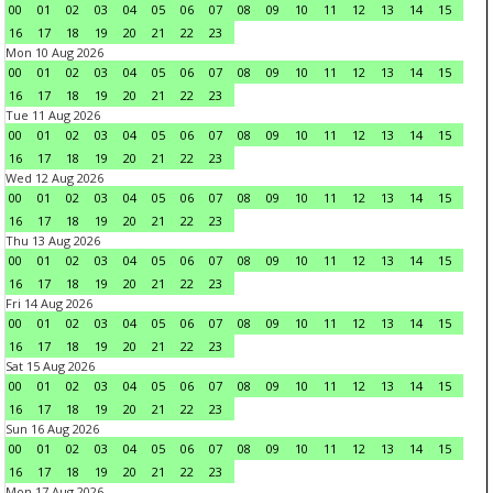
00
01
02
03
04
05
06
07
08
09
10
11
12
13
14
15
16
17
18
19
20
21
22
23
Mon 10 Aug 2026
00
01
02
03
04
05
06
07
08
09
10
11
12
13
14
15
16
17
18
19
20
21
22
23
Tue 11 Aug 2026
00
01
02
03
04
05
06
07
08
09
10
11
12
13
14
15
16
17
18
19
20
21
22
23
Wed 12 Aug 2026
00
01
02
03
04
05
06
07
08
09
10
11
12
13
14
15
16
17
18
19
20
21
22
23
Thu 13 Aug 2026
00
01
02
03
04
05
06
07
08
09
10
11
12
13
14
15
16
17
18
19
20
21
22
23
Fri 14 Aug 2026
00
01
02
03
04
05
06
07
08
09
10
11
12
13
14
15
16
17
18
19
20
21
22
23
Sat 15 Aug 2026
00
01
02
03
04
05
06
07
08
09
10
11
12
13
14
15
16
17
18
19
20
21
22
23
Sun 16 Aug 2026
00
01
02
03
04
05
06
07
08
09
10
11
12
13
14
15
16
17
18
19
20
21
22
23
Mon 17 Aug 2026