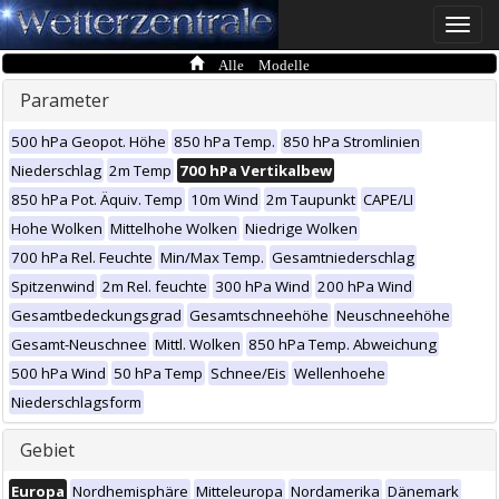
Toggle
naviga
Alle Modelle
Parameter
500 hPa Geopot. Höhe
850 hPa Temp.
850 hPa Stromlinien
Niederschlag
2m Temp
700 hPa Vertikalbew
850 hPa Pot. Äquiv. Temp
10m Wind
2m Taupunkt
CAPE/LI
Hohe Wolken
Mittelhohe Wolken
Niedrige Wolken
700 hPa Rel. Feuchte
Min/Max Temp.
Gesamtniederschlag
Spitzenwind
2m Rel. feuchte
300 hPa Wind
200 hPa Wind
Gesamtbedeckungsgrad
Gesamtschneehöhe
Neuschneehöhe
Gesamt-Neuschnee
Mittl. Wolken
850 hPa Temp. Abweichung
500 hPa Wind
50 hPa Temp
Schnee/Eis
Wellenhoehe
Niederschlagsform
Gebiet
Europa
Nordhemisphäre
Mitteleuropa
Nordamerika
Dänemark