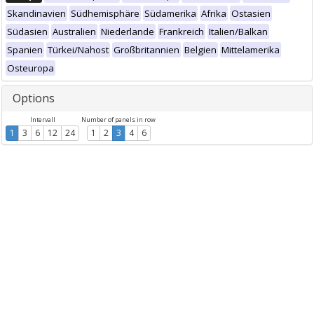
Skandinavien
Südhemisphäre
Südamerika
Afrika
Ostasien
Südasien
Australien
Niederlande
Frankreich
Italien/Balkan
Spanien
Türkei/Nahost
Großbritannien
Belgien
Mittelamerika
Osteuropa
Options
Intervall
Number of panels in row
1
3
6
12
24
1
2
3
4
6