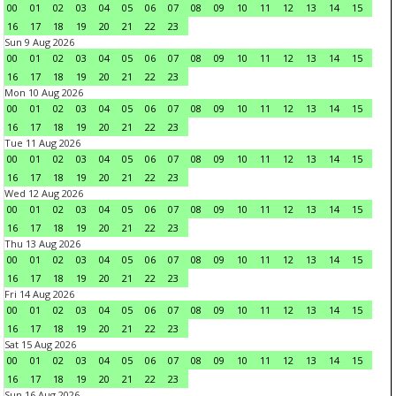
00
01
02
03
04
05
06
07
08
09
10
11
12
13
14
15
16
17
18
19
20
21
22
23
Sun 9 Aug 2026
00
01
02
03
04
05
06
07
08
09
10
11
12
13
14
15
16
17
18
19
20
21
22
23
Mon 10 Aug 2026
00
01
02
03
04
05
06
07
08
09
10
11
12
13
14
15
16
17
18
19
20
21
22
23
Tue 11 Aug 2026
00
01
02
03
04
05
06
07
08
09
10
11
12
13
14
15
16
17
18
19
20
21
22
23
Wed 12 Aug 2026
00
01
02
03
04
05
06
07
08
09
10
11
12
13
14
15
16
17
18
19
20
21
22
23
Thu 13 Aug 2026
00
01
02
03
04
05
06
07
08
09
10
11
12
13
14
15
16
17
18
19
20
21
22
23
Fri 14 Aug 2026
00
01
02
03
04
05
06
07
08
09
10
11
12
13
14
15
16
17
18
19
20
21
22
23
Sat 15 Aug 2026
00
01
02
03
04
05
06
07
08
09
10
11
12
13
14
15
16
17
18
19
20
21
22
23
Sun 16 Aug 2026