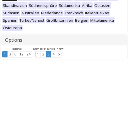
Skandinavien
Südhemisphäre
Südamerika
Afrika
Ostasien
Südasien
Australien
Niederlande
Frankreich
Italien/Balkan
Spanien
Türkei/Nahost
Großbritannien
Belgien
Mittelamerika
Osteuropa
Options
Intervall
Number of panels in row
1
3
6
12
24
1
2
3
4
6