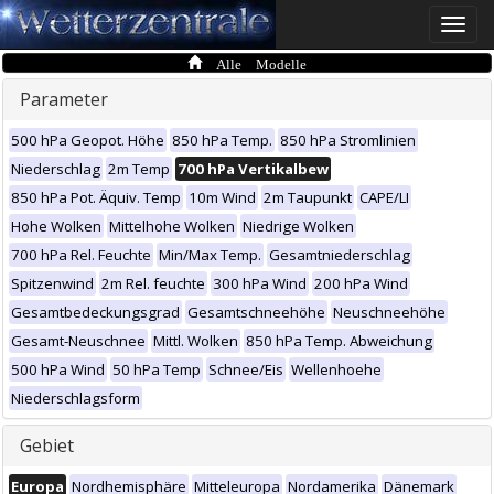
Toggle
naviga
Alle Modelle
Parameter
500 hPa Geopot. Höhe
850 hPa Temp.
850 hPa Stromlinien
Niederschlag
2m Temp
700 hPa Vertikalbew
850 hPa Pot. Äquiv. Temp
10m Wind
2m Taupunkt
CAPE/LI
Hohe Wolken
Mittelhohe Wolken
Niedrige Wolken
700 hPa Rel. Feuchte
Min/Max Temp.
Gesamtniederschlag
Spitzenwind
2m Rel. feuchte
300 hPa Wind
200 hPa Wind
Gesamtbedeckungsgrad
Gesamtschneehöhe
Neuschneehöhe
Gesamt-Neuschnee
Mittl. Wolken
850 hPa Temp. Abweichung
500 hPa Wind
50 hPa Temp
Schnee/Eis
Wellenhoehe
Niederschlagsform
Gebiet
Europa
Nordhemisphäre
Mitteleuropa
Nordamerika
Dänemark