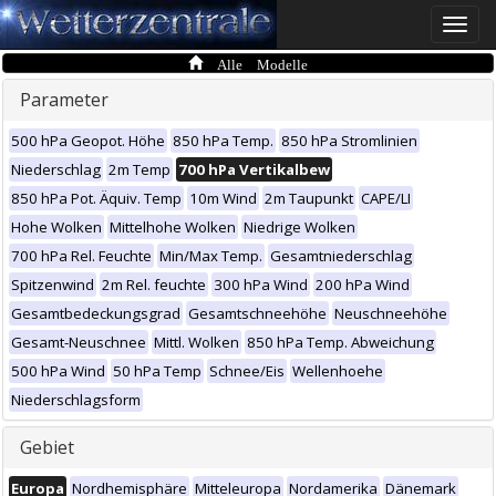
Toggle
naviga
Alle Modelle
Parameter
500 hPa Geopot. Höhe
850 hPa Temp.
850 hPa Stromlinien
Niederschlag
2m Temp
700 hPa Vertikalbew
850 hPa Pot. Äquiv. Temp
10m Wind
2m Taupunkt
CAPE/LI
Hohe Wolken
Mittelhohe Wolken
Niedrige Wolken
700 hPa Rel. Feuchte
Min/Max Temp.
Gesamtniederschlag
Spitzenwind
2m Rel. feuchte
300 hPa Wind
200 hPa Wind
Gesamtbedeckungsgrad
Gesamtschneehöhe
Neuschneehöhe
Gesamt-Neuschnee
Mittl. Wolken
850 hPa Temp. Abweichung
500 hPa Wind
50 hPa Temp
Schnee/Eis
Wellenhoehe
Niederschlagsform
Gebiet
Europa
Nordhemisphäre
Mitteleuropa
Nordamerika
Dänemark