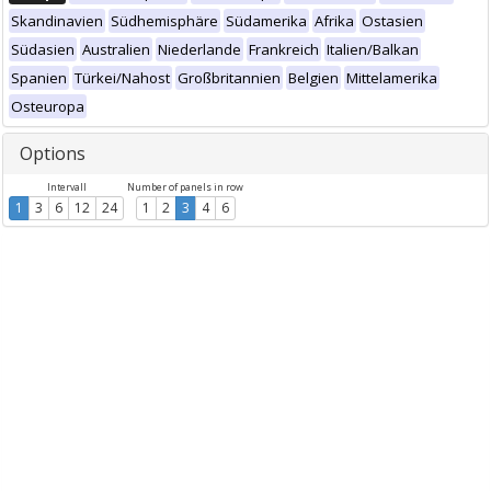
Skandinavien
Südhemisphäre
Südamerika
Afrika
Ostasien
Südasien
Australien
Niederlande
Frankreich
Italien/Balkan
Spanien
Türkei/Nahost
Großbritannien
Belgien
Mittelamerika
Osteuropa
Options
Intervall
Number of panels in row
1
3
6
12
24
1
2
3
4
6