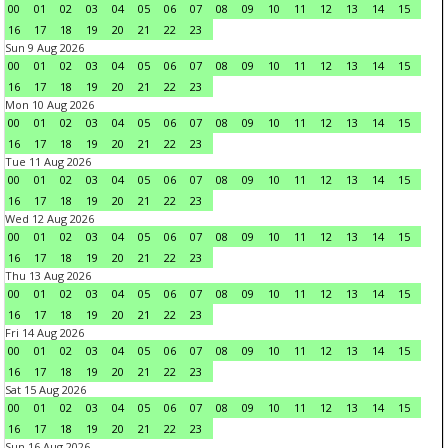
00
01
02
03
04
05
06
07
08
09
10
11
12
13
14
15
16
17
18
19
20
21
22
23
Sun 9 Aug 2026
00
01
02
03
04
05
06
07
08
09
10
11
12
13
14
15
16
17
18
19
20
21
22
23
Mon 10 Aug 2026
00
01
02
03
04
05
06
07
08
09
10
11
12
13
14
15
16
17
18
19
20
21
22
23
Tue 11 Aug 2026
00
01
02
03
04
05
06
07
08
09
10
11
12
13
14
15
16
17
18
19
20
21
22
23
Wed 12 Aug 2026
00
01
02
03
04
05
06
07
08
09
10
11
12
13
14
15
16
17
18
19
20
21
22
23
Thu 13 Aug 2026
00
01
02
03
04
05
06
07
08
09
10
11
12
13
14
15
16
17
18
19
20
21
22
23
Fri 14 Aug 2026
00
01
02
03
04
05
06
07
08
09
10
11
12
13
14
15
16
17
18
19
20
21
22
23
Sat 15 Aug 2026
00
01
02
03
04
05
06
07
08
09
10
11
12
13
14
15
16
17
18
19
20
21
22
23
Sun 16 Aug 2026