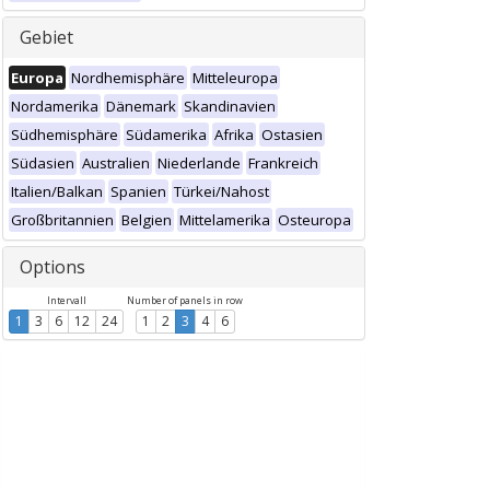
Gebiet
Europa
Nordhemisphäre
Mitteleuropa
Nordamerika
Dänemark
Skandinavien
Südhemisphäre
Südamerika
Afrika
Ostasien
Südasien
Australien
Niederlande
Frankreich
Italien/Balkan
Spanien
Türkei/Nahost
Großbritannien
Belgien
Mittelamerika
Osteuropa
Options
Intervall
Number of panels in row
1
3
6
12
24
1
2
3
4
6