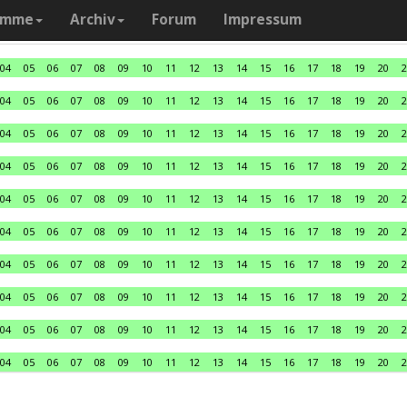
amme
Archiv
Forum
Impressum
04
05
06
07
08
09
10
11
12
13
14
15
16
17
18
19
20
2
04
05
06
07
08
09
10
11
12
13
14
15
16
17
18
19
20
2
04
05
06
07
08
09
10
11
12
13
14
15
16
17
18
19
20
2
04
05
06
07
08
09
10
11
12
13
14
15
16
17
18
19
20
2
04
05
06
07
08
09
10
11
12
13
14
15
16
17
18
19
20
2
04
05
06
07
08
09
10
11
12
13
14
15
16
17
18
19
20
2
04
05
06
07
08
09
10
11
12
13
14
15
16
17
18
19
20
2
04
05
06
07
08
09
10
11
12
13
14
15
16
17
18
19
20
2
04
05
06
07
08
09
10
11
12
13
14
15
16
17
18
19
20
2
04
05
06
07
08
09
10
11
12
13
14
15
16
17
18
19
20
2