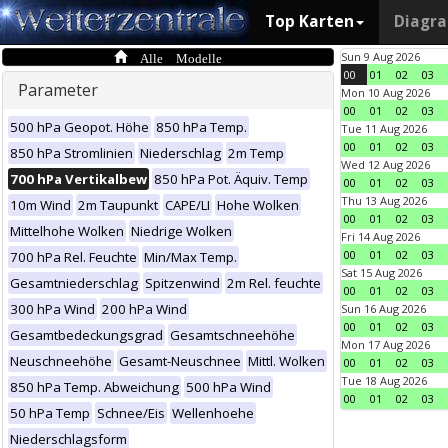
Top Karten
Diagr
Alle Modelle
Sun 9 Aug 2026
00
01
02
03
Parameter
Mon 10 Aug 2026
00
01
02
03
500 hPa Geopot. Höhe
850 hPa Temp.
Tue 11 Aug 2026
00
01
02
03
850 hPa Stromlinien
Niederschlag
2m Temp
Wed 12 Aug 2026
700 hPa Vertikalbew
850 hPa Pot. Äquiv. Temp
00
01
02
03
Thu 13 Aug 2026
10m Wind
2m Taupunkt
CAPE/LI
Hohe Wolken
00
01
02
03
Mittelhohe Wolken
Niedrige Wolken
Fri 14 Aug 2026
00
01
02
03
700 hPa Rel. Feuchte
Min/Max Temp.
Sat 15 Aug 2026
Gesamtniederschlag
Spitzenwind
2m Rel. feuchte
00
01
02
03
300 hPa Wind
200 hPa Wind
Sun 16 Aug 2026
00
01
02
03
Gesamtbedeckungsgrad
Gesamtschneehöhe
Mon 17 Aug 2026
Neuschneehöhe
Gesamt-Neuschnee
Mittl. Wolken
00
01
02
03
Tue 18 Aug 2026
850 hPa Temp. Abweichung
500 hPa Wind
00
01
02
03
50 hPa Temp
Schnee/Eis
Wellenhoehe
Niederschlagsform