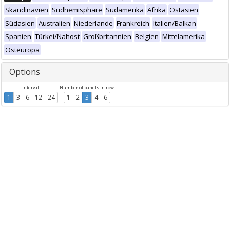
Skandinavien
Südhemisphäre
Südamerika
Afrika
Ostasien
Südasien
Australien
Niederlande
Frankreich
Italien/Balkan
Spanien
Türkei/Nahost
Großbritannien
Belgien
Mittelamerika
Osteuropa
Options
Intervall
Number of panels in row
1
3
6
12
24
1
2
3
4
6