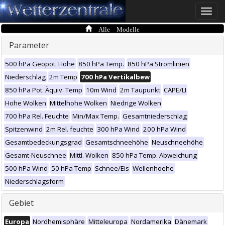
Toggle
naviga
Alle Modelle
Parameter
500 hPa Geopot. Höhe
850 hPa Temp.
850 hPa Stromlinien
Niederschlag
2m Temp
700 hPa Vertikalbew
850 hPa Pot. Äquiv. Temp
10m Wind
2m Taupunkt
CAPE/LI
Hohe Wolken
Mittelhohe Wolken
Niedrige Wolken
700 hPa Rel. Feuchte
Min/Max Temp.
Gesamtniederschlag
Spitzenwind
2m Rel. feuchte
300 hPa Wind
200 hPa Wind
Gesamtbedeckungsgrad
Gesamtschneehöhe
Neuschneehöhe
Gesamt-Neuschnee
Mittl. Wolken
850 hPa Temp. Abweichung
500 hPa Wind
50 hPa Temp
Schnee/Eis
Wellenhoehe
Niederschlagsform
Gebiet
Europa
Nordhemisphäre
Mitteleuropa
Nordamerika
Dänemark