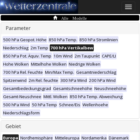
Toggle
naviga
Alle Modelle
Parameter
500 hPa Geopot. Höhe
850 hPa Temp.
850 hPa Stromlinien
Niederschlag
2m Temp
700 hPa Vertikalbew
850 hPa Pot. Äquiv. Temp
10m Wind
2m Taupunkt
CAPE/LI
Hohe Wolken
Mittelhohe Wolken
Niedrige Wolken
700 hPa Rel. Feuchte
Min/Max Temp.
Gesamtniederschlag
Spitzenwind
2m Rel. feuchte
300 hPa Wind
200 hPa Wind
Gesamtbedeckungsgrad
Gesamtschneehöhe
Neuschneehöhe
Gesamt-Neuschnee
Mittl. Wolken
850 hPa Temp. Abweichung
500 hPa Wind
50 hPa Temp
Schnee/Eis
Wellenhoehe
Niederschlagsform
Gebiet
Europa
Nordhemisphäre
Mitteleuropa
Nordamerika
Dänemark