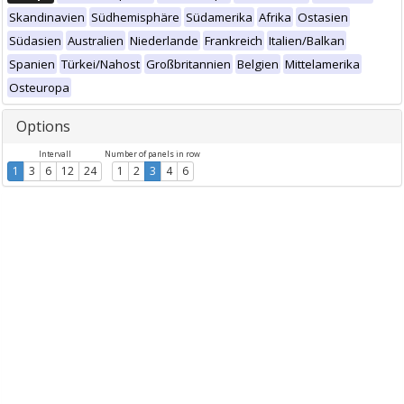
Skandinavien
Südhemisphäre
Südamerika
Afrika
Ostasien
Südasien
Australien
Niederlande
Frankreich
Italien/Balkan
Spanien
Türkei/Nahost
Großbritannien
Belgien
Mittelamerika
Osteuropa
Options
Intervall
Number of panels in row
1
3
6
12
24
1
2
3
4
6