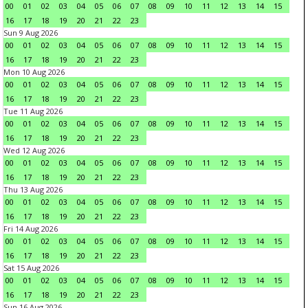
00
01
02
03
04
05
06
07
08
09
10
11
12
13
14
15
16
17
18
19
20
21
22
23
Sun 9 Aug 2026
00
01
02
03
04
05
06
07
08
09
10
11
12
13
14
15
16
17
18
19
20
21
22
23
Mon 10 Aug 2026
00
01
02
03
04
05
06
07
08
09
10
11
12
13
14
15
16
17
18
19
20
21
22
23
Tue 11 Aug 2026
00
01
02
03
04
05
06
07
08
09
10
11
12
13
14
15
16
17
18
19
20
21
22
23
Wed 12 Aug 2026
00
01
02
03
04
05
06
07
08
09
10
11
12
13
14
15
16
17
18
19
20
21
22
23
Thu 13 Aug 2026
00
01
02
03
04
05
06
07
08
09
10
11
12
13
14
15
16
17
18
19
20
21
22
23
Fri 14 Aug 2026
00
01
02
03
04
05
06
07
08
09
10
11
12
13
14
15
16
17
18
19
20
21
22
23
Sat 15 Aug 2026
00
01
02
03
04
05
06
07
08
09
10
11
12
13
14
15
16
17
18
19
20
21
22
23
Sun 16 Aug 2026