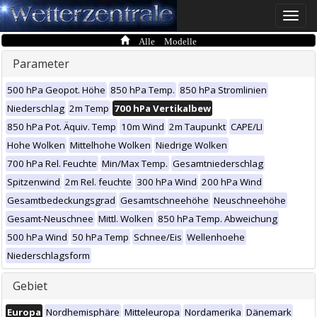
Toggle
naviga
Alle Modelle
Parameter
500 hPa Geopot. Höhe
850 hPa Temp.
850 hPa Stromlinien
Niederschlag
2m Temp
700 hPa Vertikalbew
850 hPa Pot. Äquiv. Temp
10m Wind
2m Taupunkt
CAPE/LI
Hohe Wolken
Mittelhohe Wolken
Niedrige Wolken
700 hPa Rel. Feuchte
Min/Max Temp.
Gesamtniederschlag
Spitzenwind
2m Rel. feuchte
300 hPa Wind
200 hPa Wind
Gesamtbedeckungsgrad
Gesamtschneehöhe
Neuschneehöhe
Gesamt-Neuschnee
Mittl. Wolken
850 hPa Temp. Abweichung
500 hPa Wind
50 hPa Temp
Schnee/Eis
Wellenhoehe
Niederschlagsform
Gebiet
Europa
Nordhemisphäre
Mitteleuropa
Nordamerika
Dänemark