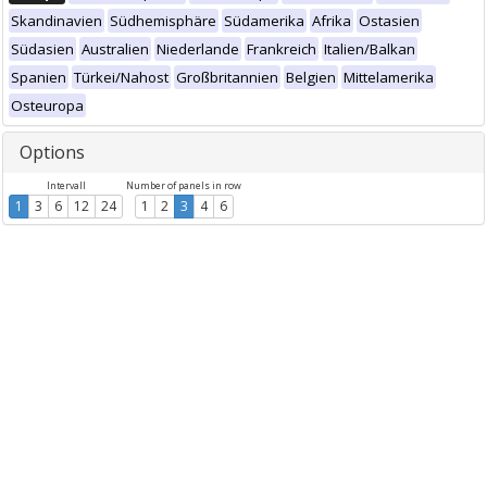
Skandinavien
Südhemisphäre
Südamerika
Afrika
Ostasien
Südasien
Australien
Niederlande
Frankreich
Italien/Balkan
Spanien
Türkei/Nahost
Großbritannien
Belgien
Mittelamerika
Osteuropa
Options
Intervall
Number of panels in row
1
3
6
12
24
1
2
3
4
6