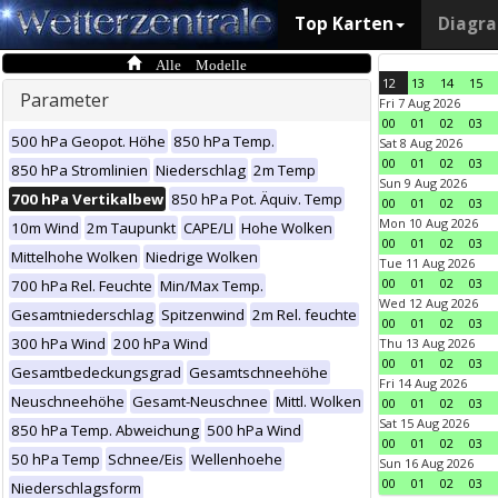
Top Karten
Diagr
Alle Modelle
12
13
14
15
Parameter
Fri 7 Aug 2026
00
01
02
03
500 hPa Geopot. Höhe
850 hPa Temp.
Sat 8 Aug 2026
00
01
02
03
850 hPa Stromlinien
Niederschlag
2m Temp
Sun 9 Aug 2026
700 hPa Vertikalbew
850 hPa Pot. Äquiv. Temp
00
01
02
03
Mon 10 Aug 2026
10m Wind
2m Taupunkt
CAPE/LI
Hohe Wolken
00
01
02
03
Mittelhohe Wolken
Niedrige Wolken
Tue 11 Aug 2026
00
01
02
03
700 hPa Rel. Feuchte
Min/Max Temp.
Wed 12 Aug 2026
Gesamtniederschlag
Spitzenwind
2m Rel. feuchte
00
01
02
03
300 hPa Wind
200 hPa Wind
Thu 13 Aug 2026
00
01
02
03
Gesamtbedeckungsgrad
Gesamtschneehöhe
Fri 14 Aug 2026
Neuschneehöhe
Gesamt-Neuschnee
Mittl. Wolken
00
01
02
03
Sat 15 Aug 2026
850 hPa Temp. Abweichung
500 hPa Wind
00
01
02
03
50 hPa Temp
Schnee/Eis
Wellenhoehe
Sun 16 Aug 2026
00
01
02
03
Niederschlagsform