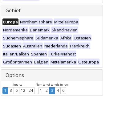
Gebiet
Europa
Nordhemisphäre
Mitteleuropa
Nordamerika
Dänemark
Skandinavien
Südhemisphäre
Südamerika
Afrika
Ostasien
Südasien
Australien
Niederlande
Frankreich
Italien/Balkan
Spanien
Türkei/Nahost
Großbritannien
Belgien
Mittelamerika
Osteuropa
Options
Intervall
Number of panels in row
1
3
6
12
24
1
2
3
4
6