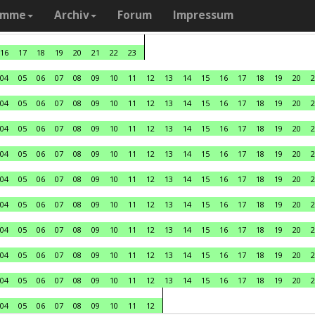
amme
Archiv
Forum
Impressum
16
17
18
19
20
21
22
23
04
05
06
07
08
09
10
11
12
13
14
15
16
17
18
19
20
2
04
05
06
07
08
09
10
11
12
13
14
15
16
17
18
19
20
2
04
05
06
07
08
09
10
11
12
13
14
15
16
17
18
19
20
2
04
05
06
07
08
09
10
11
12
13
14
15
16
17
18
19
20
2
04
05
06
07
08
09
10
11
12
13
14
15
16
17
18
19
20
2
04
05
06
07
08
09
10
11
12
13
14
15
16
17
18
19
20
2
04
05
06
07
08
09
10
11
12
13
14
15
16
17
18
19
20
2
04
05
06
07
08
09
10
11
12
13
14
15
16
17
18
19
20
2
04
05
06
07
08
09
10
11
12
13
14
15
16
17
18
19
20
2
04
05
06
07
08
09
10
11
12