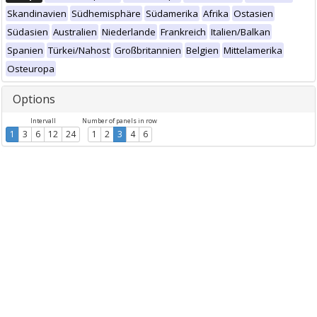
Skandinavien
Südhemisphäre
Südamerika
Afrika
Ostasien
Südasien
Australien
Niederlande
Frankreich
Italien/Balkan
Spanien
Türkei/Nahost
Großbritannien
Belgien
Mittelamerika
Osteuropa
Options
Intervall
Number of panels in row
1
3
6
12
24
1
2
3
4
6