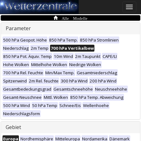
Toggle
naviga
Alle Modelle
Parameter
500 hPa Geopot. Höhe
850 hPa Temp.
850 hPa Stromlinien
Niederschlag
2m Temp
700 hPa Vertikalbew
850 hPa Pot. Äquiv. Temp
10m Wind
2m Taupunkt
CAPE/LI
Hohe Wolken
Mittelhohe Wolken
Niedrige Wolken
700 hPa Rel. Feuchte
Min/Max Temp.
Gesamtniederschlag
Spitzenwind
2m Rel. feuchte
300 hPa Wind
200 hPa Wind
Gesamtbedeckungsgrad
Gesamtschneehöhe
Neuschneehöhe
Gesamt-Neuschnee
Mittl. Wolken
850 hPa Temp. Abweichung
500 hPa Wind
50 hPa Temp
Schnee/Eis
Wellenhoehe
Niederschlagsform
Gebiet
Europa
Nordhemisphäre
Mitteleuropa
Nordamerika
Dänemark