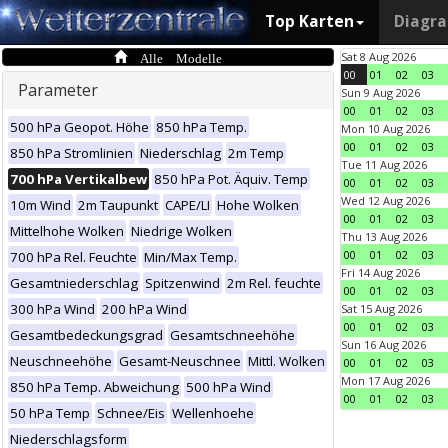
Top Karten
Diagr
Alle Modelle
Sat 8 Aug 2026
00
01
02
03
Parameter
Sun 9 Aug 2026
00
01
02
03
500 hPa Geopot. Höhe
850 hPa Temp.
Mon 10 Aug 2026
00
01
02
03
850 hPa Stromlinien
Niederschlag
2m Temp
Tue 11 Aug 2026
700 hPa Vertikalbew
850 hPa Pot. Äquiv. Temp
00
01
02
03
Wed 12 Aug 2026
10m Wind
2m Taupunkt
CAPE/LI
Hohe Wolken
00
01
02
03
Mittelhohe Wolken
Niedrige Wolken
Thu 13 Aug 2026
00
01
02
03
700 hPa Rel. Feuchte
Min/Max Temp.
Fri 14 Aug 2026
Gesamtniederschlag
Spitzenwind
2m Rel. feuchte
00
01
02
03
300 hPa Wind
200 hPa Wind
Sat 15 Aug 2026
00
01
02
03
Gesamtbedeckungsgrad
Gesamtschneehöhe
Sun 16 Aug 2026
Neuschneehöhe
Gesamt-Neuschnee
Mittl. Wolken
00
01
02
03
Mon 17 Aug 2026
850 hPa Temp. Abweichung
500 hPa Wind
00
01
02
03
50 hPa Temp
Schnee/Eis
Wellenhoehe
Niederschlagsform