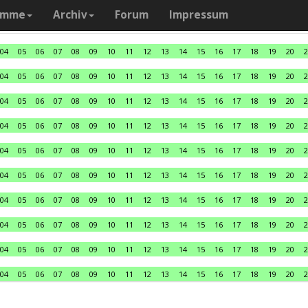
amme
Archiv
Forum
Impressum
04
05
06
07
08
09
10
11
12
13
14
15
16
17
18
19
20
2
04
05
06
07
08
09
10
11
12
13
14
15
16
17
18
19
20
2
04
05
06
07
08
09
10
11
12
13
14
15
16
17
18
19
20
2
04
05
06
07
08
09
10
11
12
13
14
15
16
17
18
19
20
2
04
05
06
07
08
09
10
11
12
13
14
15
16
17
18
19
20
2
04
05
06
07
08
09
10
11
12
13
14
15
16
17
18
19
20
2
04
05
06
07
08
09
10
11
12
13
14
15
16
17
18
19
20
2
04
05
06
07
08
09
10
11
12
13
14
15
16
17
18
19
20
2
04
05
06
07
08
09
10
11
12
13
14
15
16
17
18
19
20
2
04
05
06
07
08
09
10
11
12
13
14
15
16
17
18
19
20
2