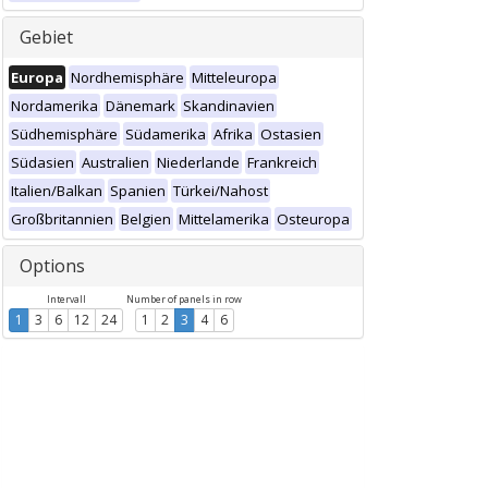
Gebiet
Europa
Nordhemisphäre
Mitteleuropa
Nordamerika
Dänemark
Skandinavien
Südhemisphäre
Südamerika
Afrika
Ostasien
Südasien
Australien
Niederlande
Frankreich
Italien/Balkan
Spanien
Türkei/Nahost
Großbritannien
Belgien
Mittelamerika
Osteuropa
Options
Intervall
Number of panels in row
1
3
6
12
24
1
2
3
4
6