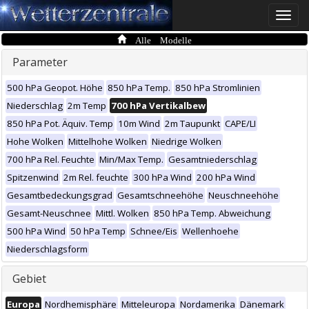
Toggle
naviga
Alle Modelle
Parameter
500 hPa Geopot. Höhe
850 hPa Temp.
850 hPa Stromlinien
Niederschlag
2m Temp
700 hPa Vertikalbew
850 hPa Pot. Äquiv. Temp
10m Wind
2m Taupunkt
CAPE/LI
Hohe Wolken
Mittelhohe Wolken
Niedrige Wolken
700 hPa Rel. Feuchte
Min/Max Temp.
Gesamtniederschlag
Spitzenwind
2m Rel. feuchte
300 hPa Wind
200 hPa Wind
Gesamtbedeckungsgrad
Gesamtschneehöhe
Neuschneehöhe
Gesamt-Neuschnee
Mittl. Wolken
850 hPa Temp. Abweichung
500 hPa Wind
50 hPa Temp
Schnee/Eis
Wellenhoehe
Niederschlagsform
Gebiet
Europa
Nordhemisphäre
Mitteleuropa
Nordamerika
Dänemark