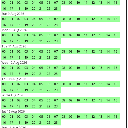
00
01
02
03
04
05
06
07
08
09
10
11
12
13
14
15
16
17
18
19
20
21
22
23
Sun 9 Aug 2026
00
01
02
03
04
05
06
07
08
09
10
11
12
13
14
15
16
17
18
19
20
21
22
23
Mon 10 Aug 2026
00
01
02
03
04
05
06
07
08
09
10
11
12
13
14
15
16
17
18
19
20
21
22
23
Tue 11 Aug 2026
00
01
02
03
04
05
06
07
08
09
10
11
12
13
14
15
16
17
18
19
20
21
22
23
Wed 12 Aug 2026
00
01
02
03
04
05
06
07
08
09
10
11
12
13
14
15
16
17
18
19
20
21
22
23
Thu 13 Aug 2026
00
01
02
03
04
05
06
07
08
09
10
11
12
13
14
15
16
17
18
19
20
21
22
23
Fri 14 Aug 2026
00
01
02
03
04
05
06
07
08
09
10
11
12
13
14
15
16
17
18
19
20
21
22
23
Sat 15 Aug 2026
00
01
02
03
04
05
06
07
08
09
10
11
12
13
14
15
16
17
18
19
20
21
22
23
Sun 16 Aug 2026