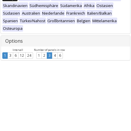
Skandinavien
Südhemisphäre
Südamerika
Afrika
Ostasien
Südasien
Australien
Niederlande
Frankreich
Italien/Balkan
Spanien
Türkei/Nahost
Großbritannien
Belgien
Mittelamerika
Osteuropa
Options
Intervall
Number of panels in row
1
3
6
12
24
1
2
3
4
6