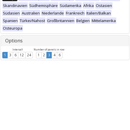
Skandinavien
Südhemisphäre
Südamerika
Afrika
Ostasien
Südasien
Australien
Niederlande
Frankreich
Italien/Balkan
Spanien
Türkei/Nahost
Großbritannien
Belgien
Mittelamerika
Osteuropa
Options
Intervall
Number of panels in row
1
3
6
12
24
1
2
3
4
6