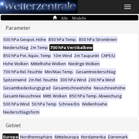
Toggle
naviga
Alle Modelle
Parameter
500 hPa Geopot. Höhe
850 hPa Temp.
850 hPa Stromlinien
Niederschlag
2m Temp
700 hPa Vertikalbew
850 hPa Pot. Äquiv. Temp
10m Wind
2m Taupunkt
CAPE/LI
Hohe Wolken
Mittelhohe Wolken
Niedrige Wolken
700 hPa Rel. Feuchte
Min/Max Temp.
Gesamtniederschlag
Spitzenwind
2m Rel. feuchte
300 hPa Wind
200 hPa Wind
Gesamtbedeckungsgrad
Gesamtschneehöhe
Neuschneehöhe
Gesamt-Neuschnee
Mittl. Wolken
850 hPa Temp. Abweichung
500 hPa Wind
50 hPa Temp
Schnee/Eis
Wellenhoehe
Niederschlagsform
Gebiet
Europa
Nordhemisphäre
Mitteleuropa
Nordamerika
Dänemark