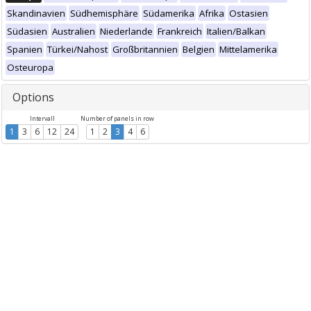
Skandinavien
Südhemisphäre
Südamerika
Afrika
Ostasien
Südasien
Australien
Niederlande
Frankreich
Italien/Balkan
Spanien
Türkei/Nahost
Großbritannien
Belgien
Mittelamerika
Osteuropa
Options
Intervall
Number of panels in row
1
3
6
12
24
1
2
3
4
6