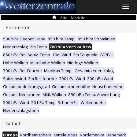
Toggle
naviga
Alle Modelle
Parameter
500 hPa Geopot. Höhe
850 hPa Temp.
850 hPa Stromlinien
Niederschlag
2m Temp
700 hPa Vertikalbew
850 hPa Pot. Äquiv. Temp
10m Wind
2m Taupunkt
CAPE/LI
Hohe Wolken
Mittelhohe Wolken
Niedrige Wolken
700 hPa Rel. Feuchte
Min/Max Temp.
Gesamtniederschlag
Spitzenwind
2m Rel. feuchte
300 hPa Wind
200 hPa Wind
Gesamtbedeckungsgrad
Gesamtschneehöhe
Neuschneehöhe
Gesamt-Neuschnee
Mittl. Wolken
850 hPa Temp. Abweichung
500 hPa Wind
50 hPa Temp
Schnee/Eis
Wellenhoehe
Niederschlagsform
Gebiet
Europa
Nordhemisphäre
Mitteleuropa
Nordamerika
Dänemark