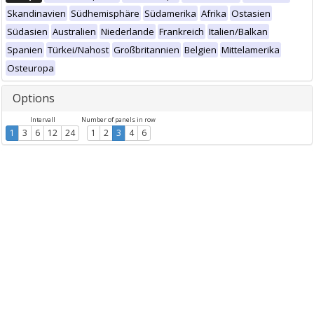
Skandinavien
Südhemisphäre
Südamerika
Afrika
Ostasien
Südasien
Australien
Niederlande
Frankreich
Italien/Balkan
Spanien
Türkei/Nahost
Großbritannien
Belgien
Mittelamerika
Osteuropa
Options
Intervall
Number of panels in row
1
3
6
12
24
1
2
3
4
6