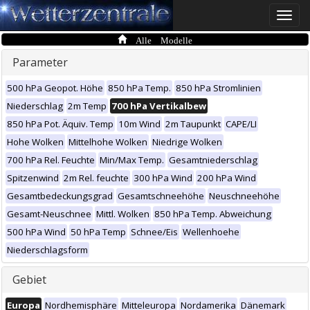
Toggle
naviga
Alle Modelle
Parameter
500 hPa Geopot. Höhe
850 hPa Temp.
850 hPa Stromlinien
Niederschlag
2m Temp
700 hPa Vertikalbew
850 hPa Pot. Äquiv. Temp
10m Wind
2m Taupunkt
CAPE/LI
Hohe Wolken
Mittelhohe Wolken
Niedrige Wolken
700 hPa Rel. Feuchte
Min/Max Temp.
Gesamtniederschlag
Spitzenwind
2m Rel. feuchte
300 hPa Wind
200 hPa Wind
Gesamtbedeckungsgrad
Gesamtschneehöhe
Neuschneehöhe
Gesamt-Neuschnee
Mittl. Wolken
850 hPa Temp. Abweichung
500 hPa Wind
50 hPa Temp
Schnee/Eis
Wellenhoehe
Niederschlagsform
Gebiet
Europa
Nordhemisphäre
Mitteleuropa
Nordamerika
Dänemark