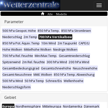
Toggle
naviga
Alle Modelle
Parameter
500 hPa Geopot. Höhe
850 hPa Temp.
850 hPa Stromlinien
Niederschlag
2m Temp
700 hPa Vertikalbew
850 hPa Pot. Äquiv. Temp
10m Wind
2m Taupunkt
CAPE/LI
Hohe Wolken
Mittelhohe Wolken
Niedrige Wolken
700 hPa Rel. Feuchte
Min/Max Temp.
Gesamtniederschlag
Spitzenwind
2m Rel. feuchte
300 hPa Wind
200 hPa Wind
Gesamtbedeckungsgrad
Gesamtschneehöhe
Neuschneehöhe
Gesamt-Neuschnee
Mittl. Wolken
850 hPa Temp. Abweichung
500 hPa Wind
50 hPa Temp
Schnee/Eis
Wellenhoehe
Niederschlagsform
Gebiet
Europa
Nordhemisphäre
Mitteleuropa
Nordamerika
Dänemark