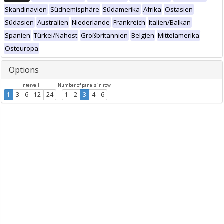
Skandinavien
Südhemisphäre
Südamerika
Afrika
Ostasien
Südasien
Australien
Niederlande
Frankreich
Italien/Balkan
Spanien
Türkei/Nahost
Großbritannien
Belgien
Mittelamerika
Osteuropa
Options
Intervall
Number of panels in row
1
3
6
12
24
1
2
3
4
6