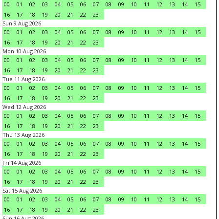
00
01
02
03
04
05
06
07
08
09
10
11
12
13
14
15
16
17
18
19
20
21
22
23
Sun 9 Aug 2026
00
01
02
03
04
05
06
07
08
09
10
11
12
13
14
15
16
17
18
19
20
21
22
23
Mon 10 Aug 2026
00
01
02
03
04
05
06
07
08
09
10
11
12
13
14
15
16
17
18
19
20
21
22
23
Tue 11 Aug 2026
00
01
02
03
04
05
06
07
08
09
10
11
12
13
14
15
16
17
18
19
20
21
22
23
Wed 12 Aug 2026
00
01
02
03
04
05
06
07
08
09
10
11
12
13
14
15
16
17
18
19
20
21
22
23
Thu 13 Aug 2026
00
01
02
03
04
05
06
07
08
09
10
11
12
13
14
15
16
17
18
19
20
21
22
23
Fri 14 Aug 2026
00
01
02
03
04
05
06
07
08
09
10
11
12
13
14
15
16
17
18
19
20
21
22
23
Sat 15 Aug 2026
00
01
02
03
04
05
06
07
08
09
10
11
12
13
14
15
16
17
18
19
20
21
22
23
Sun 16 Aug 2026