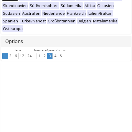
Skandinavien
Südhemisphäre
Südamerika
Afrika
Ostasien
Südasien
Australien
Niederlande
Frankreich
Italien/Balkan
Spanien
Türkei/Nahost
Großbritannien
Belgien
Mittelamerika
Osteuropa
Options
Intervall
Number of panels in row
1
3
6
12
24
1
2
3
4
6