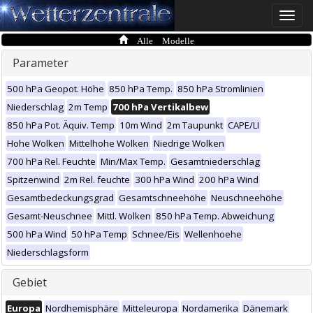
Toggle
naviga
Alle Modelle
Parameter
500 hPa Geopot. Höhe
850 hPa Temp.
850 hPa Stromlinien
Niederschlag
2m Temp
700 hPa Vertikalbew
850 hPa Pot. Äquiv. Temp
10m Wind
2m Taupunkt
CAPE/LI
Hohe Wolken
Mittelhohe Wolken
Niedrige Wolken
700 hPa Rel. Feuchte
Min/Max Temp.
Gesamtniederschlag
Spitzenwind
2m Rel. feuchte
300 hPa Wind
200 hPa Wind
Gesamtbedeckungsgrad
Gesamtschneehöhe
Neuschneehöhe
Gesamt-Neuschnee
Mittl. Wolken
850 hPa Temp. Abweichung
500 hPa Wind
50 hPa Temp
Schnee/Eis
Wellenhoehe
Niederschlagsform
Gebiet
Europa
Nordhemisphäre
Mitteleuropa
Nordamerika
Dänemark