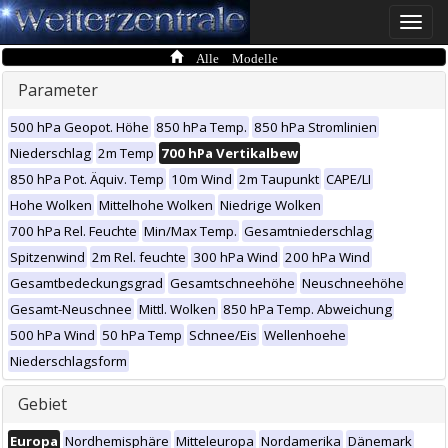
Toggle
naviga
Alle Modelle
Parameter
500 hPa Geopot. Höhe
850 hPa Temp.
850 hPa Stromlinien
Niederschlag
2m Temp
700 hPa Vertikalbew
850 hPa Pot. Äquiv. Temp
10m Wind
2m Taupunkt
CAPE/LI
Hohe Wolken
Mittelhohe Wolken
Niedrige Wolken
700 hPa Rel. Feuchte
Min/Max Temp.
Gesamtniederschlag
Spitzenwind
2m Rel. feuchte
300 hPa Wind
200 hPa Wind
Gesamtbedeckungsgrad
Gesamtschneehöhe
Neuschneehöhe
Gesamt-Neuschnee
Mittl. Wolken
850 hPa Temp. Abweichung
500 hPa Wind
50 hPa Temp
Schnee/Eis
Wellenhoehe
Niederschlagsform
Gebiet
Europa
Nordhemisphäre
Mitteleuropa
Nordamerika
Dänemark