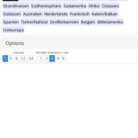
Skandinavien
Südhemisphäre
Südamerika
Afrika
Ostasien
Südasien
Australien
Niederlande
Frankreich
Italien/Balkan
Spanien
Türkei/Nahost
Großbritannien
Belgien
Mittelamerika
Osteuropa
Options
Intervall
Number of panels in row
1
3
6
12
24
1
2
3
4
6