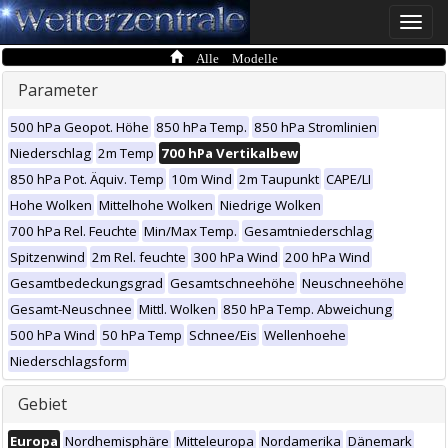
Toggle
naviga
Alle Modelle
Parameter
500 hPa Geopot. Höhe
850 hPa Temp.
850 hPa Stromlinien
Niederschlag
2m Temp
700 hPa Vertikalbew
850 hPa Pot. Äquiv. Temp
10m Wind
2m Taupunkt
CAPE/LI
Hohe Wolken
Mittelhohe Wolken
Niedrige Wolken
700 hPa Rel. Feuchte
Min/Max Temp.
Gesamtniederschlag
Spitzenwind
2m Rel. feuchte
300 hPa Wind
200 hPa Wind
Gesamtbedeckungsgrad
Gesamtschneehöhe
Neuschneehöhe
Gesamt-Neuschnee
Mittl. Wolken
850 hPa Temp. Abweichung
500 hPa Wind
50 hPa Temp
Schnee/Eis
Wellenhoehe
Niederschlagsform
Gebiet
Europa
Nordhemisphäre
Mitteleuropa
Nordamerika
Dänemark