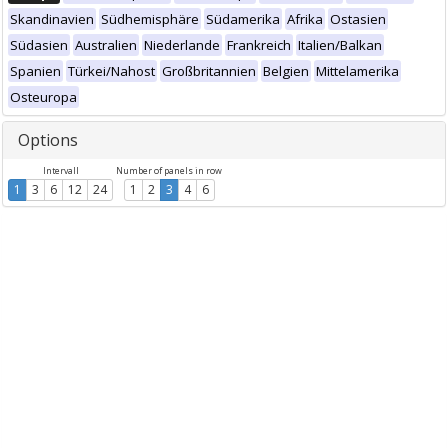
Skandinavien
Südhemisphäre
Südamerika
Afrika
Ostasien
Südasien
Australien
Niederlande
Frankreich
Italien/Balkan
Spanien
Türkei/Nahost
Großbritannien
Belgien
Mittelamerika
Osteuropa
Options
Intervall
Number of panels in row
1
3
6
12
24
1
2
3
4
6