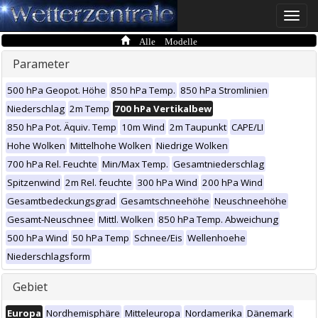
Toggle
naviga
Alle Modelle
Parameter
500 hPa Geopot. Höhe
850 hPa Temp.
850 hPa Stromlinien
Niederschlag
2m Temp
700 hPa Vertikalbew
850 hPa Pot. Äquiv. Temp
10m Wind
2m Taupunkt
CAPE/LI
Hohe Wolken
Mittelhohe Wolken
Niedrige Wolken
700 hPa Rel. Feuchte
Min/Max Temp.
Gesamtniederschlag
Spitzenwind
2m Rel. feuchte
300 hPa Wind
200 hPa Wind
Gesamtbedeckungsgrad
Gesamtschneehöhe
Neuschneehöhe
Gesamt-Neuschnee
Mittl. Wolken
850 hPa Temp. Abweichung
500 hPa Wind
50 hPa Temp
Schnee/Eis
Wellenhoehe
Niederschlagsform
Gebiet
Europa
Nordhemisphäre
Mitteleuropa
Nordamerika
Dänemark