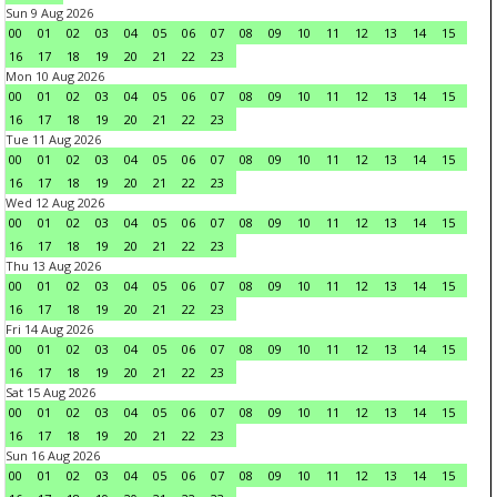
Sun 9 Aug 2026
00
01
02
03
04
05
06
07
08
09
10
11
12
13
14
15
16
17
18
19
20
21
22
23
Mon 10 Aug 2026
00
01
02
03
04
05
06
07
08
09
10
11
12
13
14
15
16
17
18
19
20
21
22
23
Tue 11 Aug 2026
00
01
02
03
04
05
06
07
08
09
10
11
12
13
14
15
16
17
18
19
20
21
22
23
Wed 12 Aug 2026
00
01
02
03
04
05
06
07
08
09
10
11
12
13
14
15
16
17
18
19
20
21
22
23
Thu 13 Aug 2026
00
01
02
03
04
05
06
07
08
09
10
11
12
13
14
15
16
17
18
19
20
21
22
23
Fri 14 Aug 2026
00
01
02
03
04
05
06
07
08
09
10
11
12
13
14
15
16
17
18
19
20
21
22
23
Sat 15 Aug 2026
00
01
02
03
04
05
06
07
08
09
10
11
12
13
14
15
16
17
18
19
20
21
22
23
Sun 16 Aug 2026
00
01
02
03
04
05
06
07
08
09
10
11
12
13
14
15