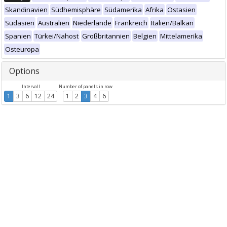
Skandinavien
Südhemisphäre
Südamerika
Afrika
Ostasien
Südasien
Australien
Niederlande
Frankreich
Italien/Balkan
Spanien
Türkei/Nahost
Großbritannien
Belgien
Mittelamerika
Osteuropa
Options
Intervall
Number of panels in row
1
3
6
12
24
1
2
3
4
6