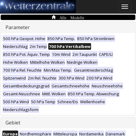
Toggle
naviga
Alle Modelle
Parameter
500 hPa Geopot. Höhe
850 hPa Temp.
850 hPa Stromlinien
Niederschlag
2m Temp
700 hPa Vertikalbew
850 hPa Pot. Äquiv. Temp
10m Wind
2m Taupunkt
CAPE/LI
Hohe Wolken
Mittelhohe Wolken
Niedrige Wolken
700 hPa Rel. Feuchte
Min/Max Temp.
Gesamtniederschlag
Spitzenwind
2m Rel. feuchte
300 hPa Wind
200 hPa Wind
Gesamtbedeckungsgrad
Gesamtschneehöhe
Neuschneehöhe
Gesamt-Neuschnee
Mittl. Wolken
850 hPa Temp. Abweichung
500 hPa Wind
50 hPa Temp
Schnee/Eis
Wellenhoehe
Niederschlagsform
Gebiet
Europa
Nordhemisphäre
Mitteleuropa
Nordamerika
Dänemark