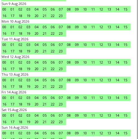
Sun 9 Aug 2026
00
01
02
03
04
05
06
07
08
09
10
11
12
13
14
15
16
17
18
19
20
21
22
23
Mon 10 Aug 2026
00
01
02
03
04
05
06
07
08
09
10
11
12
13
14
15
16
17
18
19
20
21
22
23
Tue 11 Aug 2026
00
01
02
03
04
05
06
07
08
09
10
11
12
13
14
15
16
17
18
19
20
21
22
23
Wed 12 Aug 2026
00
01
02
03
04
05
06
07
08
09
10
11
12
13
14
15
16
17
18
19
20
21
22
23
Thu 13 Aug 2026
00
01
02
03
04
05
06
07
08
09
10
11
12
13
14
15
16
17
18
19
20
21
22
23
Fri 14 Aug 2026
00
01
02
03
04
05
06
07
08
09
10
11
12
13
14
15
16
17
18
19
20
21
22
23
Sat 15 Aug 2026
00
01
02
03
04
05
06
07
08
09
10
11
12
13
14
15
16
17
18
19
20
21
22
23
Sun 16 Aug 2026
00
01
02
03
04
05
06
07
08
09
10
11
12
13
14
15