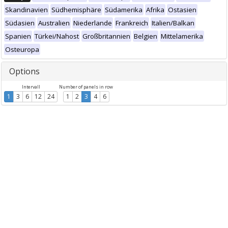
Skandinavien
Südhemisphäre
Südamerika
Afrika
Ostasien
Südasien
Australien
Niederlande
Frankreich
Italien/Balkan
Spanien
Türkei/Nahost
Großbritannien
Belgien
Mittelamerika
Osteuropa
Options
Intervall
Number of panels in row
1
3
6
12
24
1
2
3
4
6