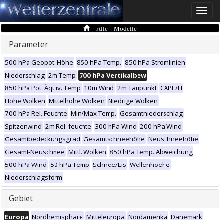
Toggle
naviga
Alle Modelle
Parameter
500 hPa Geopot. Höhe
850 hPa Temp.
850 hPa Stromlinien
Niederschlag
2m Temp
700 hPa Vertikalbew
850 hPa Pot. Äquiv. Temp
10m Wind
2m Taupunkt
CAPE/LI
Hohe Wolken
Mittelhohe Wolken
Niedrige Wolken
700 hPa Rel. Feuchte
Min/Max Temp.
Gesamtniederschlag
Spitzenwind
2m Rel. feuchte
300 hPa Wind
200 hPa Wind
Gesamtbedeckungsgrad
Gesamtschneehöhe
Neuschneehöhe
Gesamt-Neuschnee
Mittl. Wolken
850 hPa Temp. Abweichung
500 hPa Wind
50 hPa Temp
Schnee/Eis
Wellenhoehe
Niederschlagsform
Gebiet
Europa
Nordhemisphäre
Mitteleuropa
Nordamerika
Dänemark