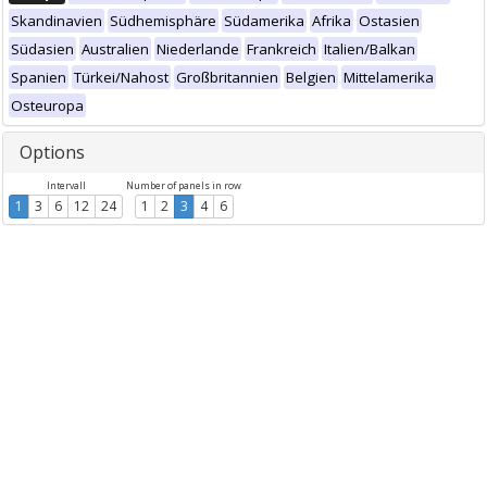
Skandinavien
Südhemisphäre
Südamerika
Afrika
Ostasien
Südasien
Australien
Niederlande
Frankreich
Italien/Balkan
Spanien
Türkei/Nahost
Großbritannien
Belgien
Mittelamerika
Osteuropa
Options
Intervall
Number of panels in row
1
3
6
12
24
1
2
3
4
6