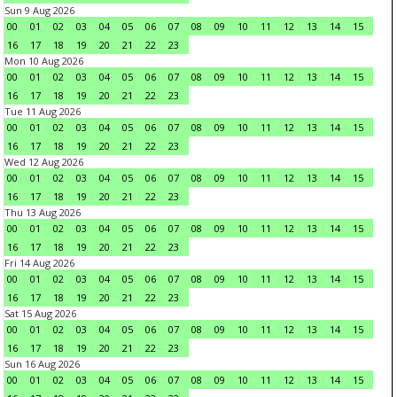
Sun 9 Aug 2026
00
01
02
03
04
05
06
07
08
09
10
11
12
13
14
15
16
17
18
19
20
21
22
23
Mon 10 Aug 2026
00
01
02
03
04
05
06
07
08
09
10
11
12
13
14
15
16
17
18
19
20
21
22
23
Tue 11 Aug 2026
00
01
02
03
04
05
06
07
08
09
10
11
12
13
14
15
16
17
18
19
20
21
22
23
Wed 12 Aug 2026
00
01
02
03
04
05
06
07
08
09
10
11
12
13
14
15
16
17
18
19
20
21
22
23
Thu 13 Aug 2026
00
01
02
03
04
05
06
07
08
09
10
11
12
13
14
15
16
17
18
19
20
21
22
23
Fri 14 Aug 2026
00
01
02
03
04
05
06
07
08
09
10
11
12
13
14
15
16
17
18
19
20
21
22
23
Sat 15 Aug 2026
00
01
02
03
04
05
06
07
08
09
10
11
12
13
14
15
16
17
18
19
20
21
22
23
Sun 16 Aug 2026
00
01
02
03
04
05
06
07
08
09
10
11
12
13
14
15